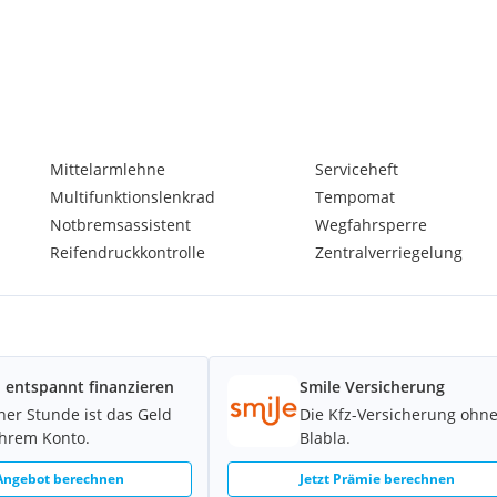
Mittelarmlehne
Serviceheft
Multifunktionslenkrad
Tempomat
Notbremsassistent
Wegfahrsperre
Reifendruckkontrolle
Zentralverriegelung
 entspannt finanzieren
Smile Versicherung
iner Stunde ist das Geld
Die Kfz-Versicherung ohn
Ihrem Konto.
Blabla.
 Angebot berechnen
Jetzt Prämie berechnen