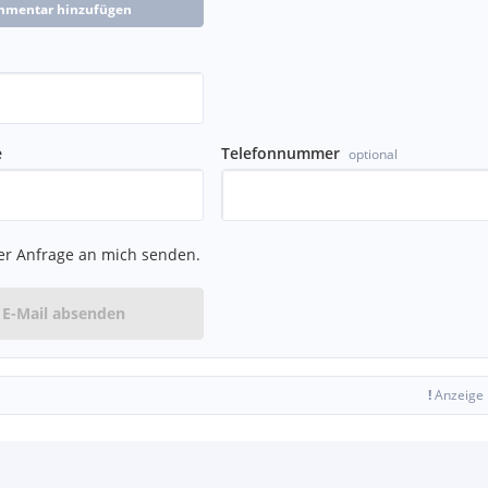
mmentar hinzufügen
chsanzeige
e
Telefonnummer
optional
er Anfrage an mich senden.
E-Mail absenden
!
Anzeige