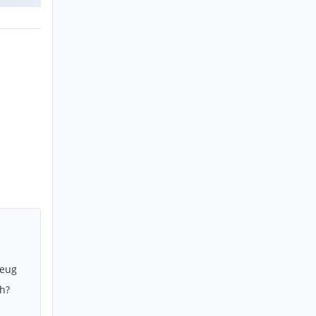
zeug
h?