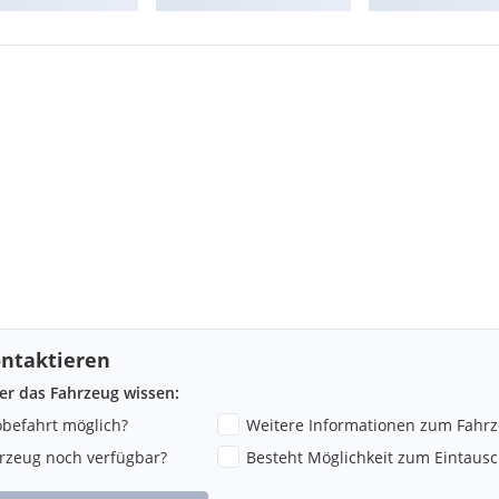
Fahrassistenz-System:
elegt) Licht- und Sicht-Paket
ntaktieren
ber das Fahrzeug wissen:
robefahrt möglich?
Weitere Informationen zum Fahr
 und Scheibenwaschwasser
hrzeug noch verfügbar?
Besteht Möglichkeit zum Eintausc