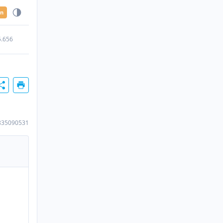
en
5.656
835090531