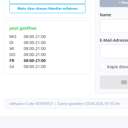
+ Ko
Mehr über diesen Händler erfahren
*Kneebag für Fahrer
Name
*Ladegutösen 4-fach
Jetzt geöffnet
*Reiserechner im Multifunktionsdisplay mit Momentanverbrau
MO
08:00
-
21:00
E-Mail-Adress
DI
08:00
-
21:00
*Warndreieck
MI
08:00
-
21:00
DO
08:00
-
21:00
*Außentemperaturanzeige
FR
08:00
-
21:00
SA
08:00
-
21:00
Kopie dies
*Handschuhfach beleuchtet
*LED-Blinkleuchten in die Außenspiegel integriert
*Nebelschlussleuchte
willhaben-Code:
835090531
|
Zuletzt geändert:
03.08.2026, 07:35
Uhr
*Schaltpunktanzeige
*Stoßfänger in Wagenfarbe