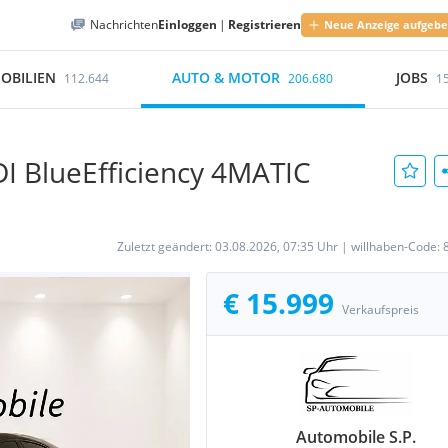
Nachrichten
Einloggen
|
Registrieren
Neue Anzeige aufgeb
OBILIEN
AUTO & MOTOR
JOBS
112.644
206.680
1
I BlueEfficiency 4MATIC
Zuletzt geändert:
03.08.2026, 07:35 Uhr
|
willhaben-Code:
€ 15.999
Verkaufspreis
Automobile S.P.