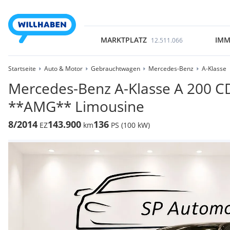
MARKTPLATZ
IMM
12.511.066
Startseite
Auto & Motor
Gebrauchtwagen
Mercedes-Benz
A-Klasse
Mercedes-Benz A-Klasse A 200 CD
**AMG** Limousine
8/2014
143.900
136
EZ
km
PS (100 kW)