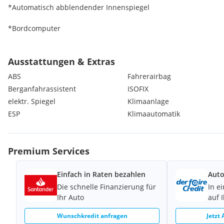
*Automatisch abblendender Innenspiegel
*Bordcomputer
*Einparkhilfe PTS vorne/hinten
Ausstattungen & Extras
*elektrische Fensterheber vorne und hinten
ABS
Fahrerairbag
Berganfahrassistent
ISOFIX
*Fahrwerksprogramm ASR
elektr. Spiegel
Klimaanlage
*Fondscheiben abgedunkelt
ESP
Klimaautomatik
*Klima
Premium Services
*Lederlenkrad
Einfach in Raten bezahlen
Auto
*MP3, CD
Die schnelle Finanzierung für
In e
*Multifunktionslenkrad
Ihr Auto
auf 
Wunschkredit anfragen
Jetzt
*Navi mit Kartendarstellung: Becker MAP Pilot