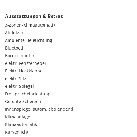
Fahrzeug wurde großteils Langstrecken bewegt
(Arbeitsstrecke 100km)
Ausstattungen & Extras
3-Zonen-Klimaautomatik
8 Fach Bereifung
- Damina
Alufelgen
- AMG 18 Zoll Felge
Ambiente-Beleuchtung
Bluetooth
Bei Interesse melden
Bordcomputer
elektr. Fensterheber
Elektr. Heckklappe
elektr. Sitze
elektr. Spiegel
Freisprecheinrichtung
Getönte Scheiben
Innenspiegel autom. abblendend
Klimaanlage
Klimaautomatik
Kurvenlicht