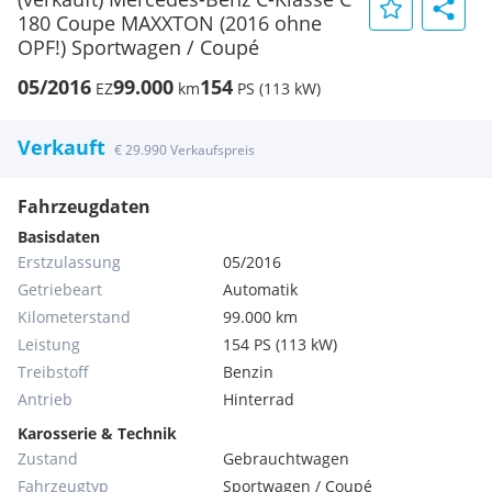
180 Coupe MAXXTON (2016 ohne
OPF!) Sportwagen / Coupé
05/2016
99.000
154
EZ
km
PS (113 kW)
Verkauft
€ 29.990 Verkaufspreis
Fahrzeugdaten
Basisdaten
Erstzulassung
05/2016
Getriebeart
Automatik
Kilometerstand
99.000 km
Leistung
154 PS (113 kW)
Treibstoff
Benzin
Antrieb
Hinterrad
Karosserie & Technik
Zustand
Gebrauchtwagen
Fahrzeugtyp
Sportwagen / Coupé