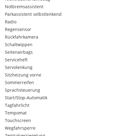
Aktiver Park Assistent
Notbremsassistent
Bordcomputer
Klimaanlage
Parkassistent selbstlenkend
Bremsassistent
Radio
Dab Tuner
Regensensor
Eco Start-Stop Funktion
Rückfahrkamera
Kindersitzbefestigung Isofix
Schaltwippen
Navigationssystem
Schaltwippen
Seitenairbags
Wegfahrsperre
Serviceheft
Lordosenstütze
Servolenkung
LED-Scheinwerfer
Sitzheizung vorne
Sitzheizung
Sommerreifen
Einparkhilfe hi. + vo.
Sprachsteuerung
Sprachsteuerung
Dachreling
Start/Stop-Automatik
Radio
Tagfahrlicht
Einparkhilfe
Tempomat
Lederlenkrad
Touchscreen
Mittelarmlehne
Wegfahrsperre
Tagfahrlichtschaltung
elektr. Fensterheber
Zentralverriegelung