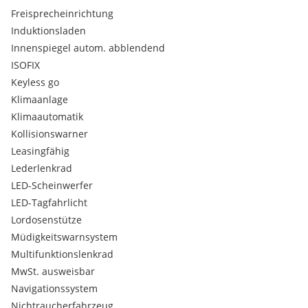
Rückfahrkamera
Freisprecheinrichtung
Einparkhilfe selbstlenkend
Induktionsladen
Elektrische Heckklappe
Innenspiegel autom. abblendend
Müdigkeitswarnsystem
Leichtmetallfelgen
ISOFIX
LED Tagfahrlicht
Keyless go
Bluetooth
Klimaanlage
Regensensor
Klimaautomatik
Laderaumabdeckung
Kollisionswarner
Tempomat mit Bremsfunktion
Leasingfähig
Servolenkung
Seitenairbags
Lederlenkrad
Beifahrer Airbag
LED-Scheinwerfer
Airbag
LED-Tagfahrlicht
Kopfairbags
Lordosenstütze
Diesel-Partikel-Filter
Müdigkeitswarnsystem
ABS
Elektronisches Stabilitätsprogramm
Multifunktionslenkrad
Park-Paket
MwSt. ausweisbar
PARKTRONIC inkl. Parkführung
Navigationssystem
Klimaautomatik
Nichtraucherfahrzeug