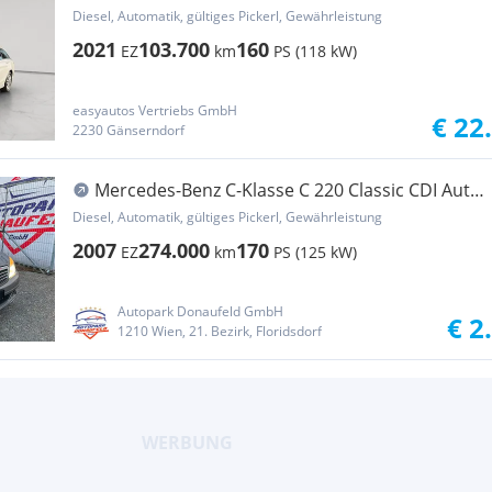
ELEKTRISCHE HECKKLAPPE LED-SCHEI...
Diesel, Automatik, gültiges Pickerl, Gewährleistung
2021
103.700
160
EZ
km
PS (118 kW)
easyautos Vertriebs GmbH
€ 22
2230 Gänserndorf
Mercedes-Benz C-Klasse C 220 Classic CDI Aut. -
EXPORT/BASTLER-
Diesel, Automatik, gültiges Pickerl, Gewährleistung
2007
274.000
170
EZ
km
PS (125 kW)
Autopark Donaufeld GmbH
€ 2
1210 Wien, 21. Bezirk, Floridsdorf