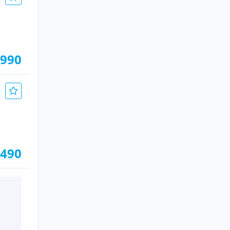
.990
.490