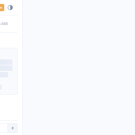
en
5.640