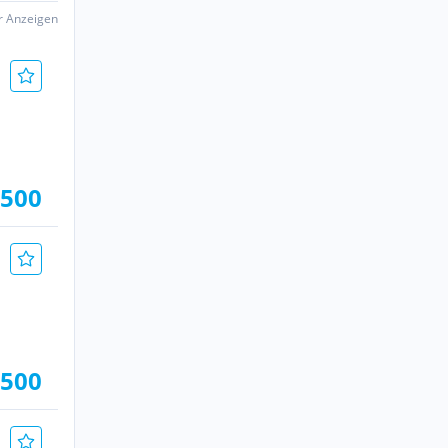
er Anzeigen
.500
.500