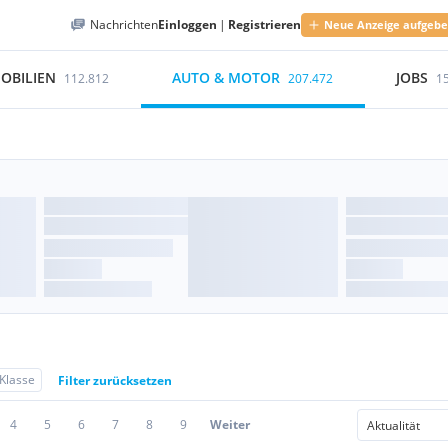
Nachrichten
Einloggen
|
Registrieren
Neue Anzeige aufgeb
OBILIEN
AUTO & MOTOR
JOBS
112.812
207.472
1
Klasse
Filter zurücksetzen
4
5
6
7
8
9
Weiter