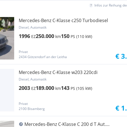
Infos zur Reihung d
Mercedes-Benz C-Klasse c250 Turbodiesel
Diesel, Automatik
1996
250.000
150
EZ
km
PS (110 kW)
Privat
€ 3
2434 Götzendorf an der Leitha
Mercedes-Benz C-Klasse w203 220cdi
Diesel, Automatik
2003
189.000
143
EZ
km
PS (105 kW)
Privat
€ 1
2100 Bisamberg
Mercedes-Benz C-Klasse C 200 d T Aut.