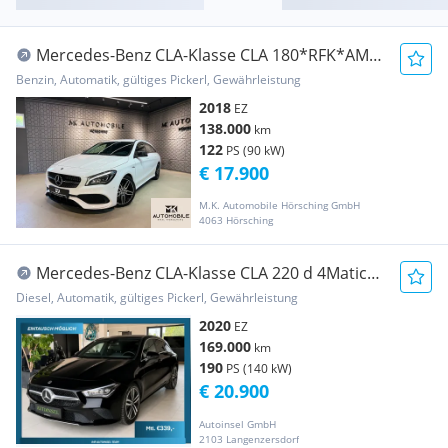
Mercedes-Benz CLA-Klasse CLA 180*RFK*AMG
LINE*ALCANTARA*AMBIENTE*NAVI*HA...
Benzin, Automatik, gültiges Pickerl, Gewährleistung
2018
EZ
138.000
km
122
PS (90 kW)
€ 17.900
M.K. Automobile Hörsching GmbH
4063 Hörsching
Mercedes-Benz CLA-Klasse CLA 220 d 4Matic
AUT. AHK Kamera
Diesel, Automatik, gültiges Pickerl, Gewährleistung
2020
EZ
169.000
km
190
PS (140 kW)
€ 20.900
Autoinsel GmbH
2103 Langenzersdorf