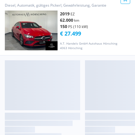
Diesel, Automatik, gültiges Pickerl, Gewährleistung, Garantie
2019
EZ
62.000
km
150
PS (110 kW)
€ 27.499
A.T. Handels GmbH Autohaus Hörsching
4063 Hörsching