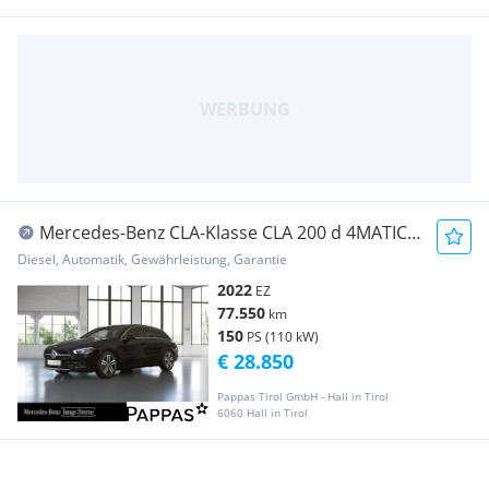
Mercedes-Benz CLA-Klasse CLA 200 d 4MATIC
Shooting Brake *Progressive Lin
Diesel, Automatik, Gewährleistung, Garantie
2022
EZ
77.550
km
150
PS (110 kW)
€ 28.850
Pappas Tirol GmbH - Hall in Tirol
6060 Hall in Tirol