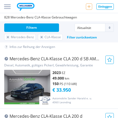
Einloggen
828 Mercedes-Benz CLA-Klasse Gebrauchtwagen
Filtern
Mercedes-Benz
CLA-Klasse
Filter zurücksetzen
Infos zur Reihung der Anzeigen
Mercedes-Benz CLA-Klasse CLA 200 d SB AMG
SPORT *PANORAMA/1.BESITZ*
Diesel, Automatik, gültiges Pickerl, Gewährleistung, Garantie
2023
EZ
49.000
km
150
PS (110 kW)
€ 33.950
Automobile Sander Harald e. u.
4060 Leonding
Mercedes-Benz CLA-Klasse CLA 200 d