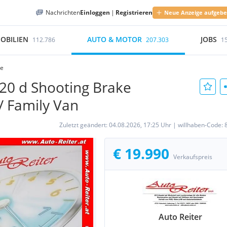
Nachrichten
Einloggen
|
Registrieren
Neue Anzeige aufgeb
OBILIEN
AUTO & MOTOR
JOBS
112.786
207.303
1
se
20 d Shooting Brake
/ Family Van
Zuletzt geändert:
04.08.2026, 17:25 Uhr
|
willhaben-Code:
€ 19.990
Verkaufspreis
Auto Reiter