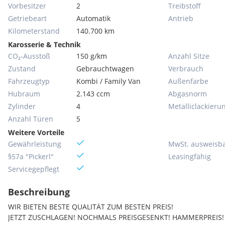
Vorbesitzer
2
Treibstoff
Getriebeart
Automatik
Antrieb
Kilometerstand
140.700 km
Karosserie & Technik
CO₂-Ausstoß
150 g/km
Anzahl Sitze
Zustand
Gebrauchtwagen
Verbrauch
Fahrzeugtyp
Kombi / Family Van
Außenfarbe
Hubraum
2.143 ccm
Abgasnorm
Zylinder
4
Metallic­lackieru
Anzahl Türen
5
Weitere Vorteile
Gewährleistung
MwSt. ausweisb
§57a "Pickerl"
Leasingfähig
Servicegepflegt
Beschreibung
WIR BIETEN BESTE QUALITÄT ZUM BESTEN PREIS!
JETZT ZUSCHLAGEN! NOCHMALS PREISGESENKT! HAMMERPREIS!