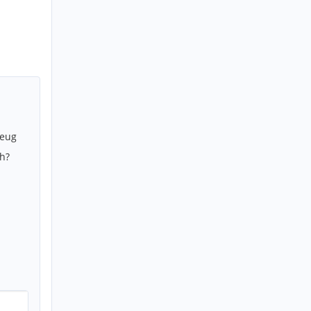
zeug
h?