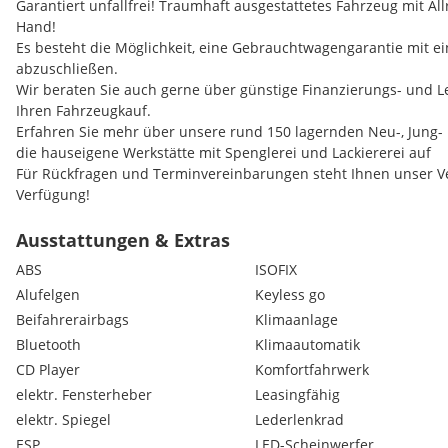
Garantiert unfallfrei! Traumhaft ausgestattetes Fahrzeug mit All
Hand!
Es besteht die Möglichkeit, eine Gebrauchtwagengarantie mit e
abzuschließen.
Wir beraten Sie auch gerne über günstige Finanzierungs- und L
Ihren Fahrzeugkauf.
Erfahren Sie mehr über unsere rund 150 lagernden Neu-, Jung
die hauseigene Werkstätte mit Spenglerei und Lackiererei auf
Für Rückfragen und Terminvereinbarungen steht Ihnen unser V
Verfügung!
Hr. Wolfgang REITER sen.: ,
Hr. Wolfgang REITER jun.: ,
Ausstattungen & Extras
Hr. Karim JABNOUN: ,
ABS
ISOFIX
Hr. Halit Denis ÖLMEZ: ,
Alufelgen
Keyless go
Extras:
Beifahrerairbags
Klimaanlage
TEILLEDER-INNENAUSSTATTUNG, LED-SCHEINWERFER, BILDSCH
SPORTSITZE MIT SITZHEIZUNG VORNE, 2-ZONEN KLIMAAUTOMAT
Bluetooth
Klimaautomatik
EINPARKHILFE VORNE UND HINTEN, FREISPRECHEINRICHTUNG, 1
CD Player
Komfortfahrwerk
MIT CD-LAUFWERK UND USB-ANSCHLUSS, MULTIFUNKTIONSLED
elektr. Fensterheber
Leasingfähig
SCHALTWIPPEN, UND VIELES MEHR....
elektr. Spiegel
Lederlenkrad
ESP
LED-Scheinwerfer