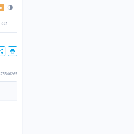
en
5.621
875546265