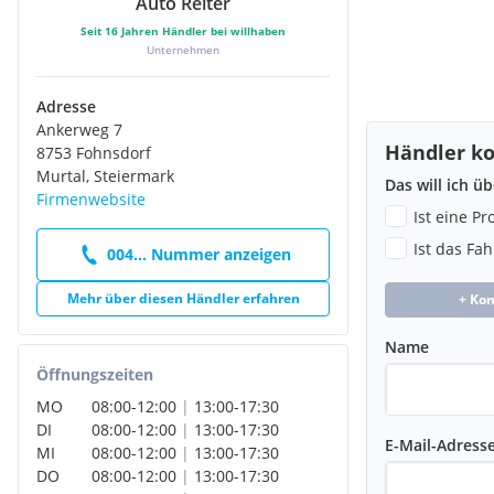
Auto Reiter
Seit
16
Jahren Händler bei willhaben
Unternehmen
Adresse
Ankerweg 7
Händler ko
8753 Fohnsdorf
Murtal, Steiermark
Das will ich ü
Firmenwebsite
Ist eine P
Ist das Fa
004... Nummer anzeigen
Mehr über diesen Händler erfahren
+ Ko
Name
Öffnungszeiten
MO
08:00
-
12:00
|
13:00
-
17:30
DI
08:00
-
12:00
|
13:00
-
17:30
E-Mail-Adress
MI
08:00
-
12:00
|
13:00
-
17:30
DO
08:00
-
12:00
|
13:00
-
17:30