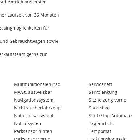
rad-Antrieb aus erster
iner Laufzeit von 36 Monaten
easingmöglichkeiten für
- und Gebrauchtwagen sowie
erkaufsteam gerne zur
Multifunktionslenkrad
Serviceheft
MwSt. ausweisbar
Servolenkung
Navigationssystem
Sitzheizung vorne
IRM-NAVIGATIONSSYSTEM,
IK, TEMPOMAT + LIMITER,
Nichtraucherfahrzeug
Sportsitze
8 ZOLL ALUFELGEN, RADIO
Notbremsassistent
Start/Stop-Automatik
ERLENKRAD MIT
Notrufsystem
Tagfahrlicht
Parksensor hinten
Tempomat
Parksensor vorne
Traktionskontrolle