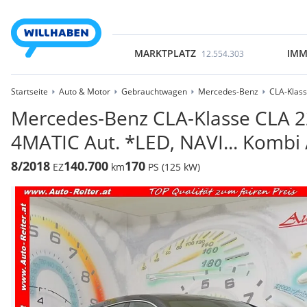
MARKTPLATZ
IMM
12.554.303
Startseite
Auto & Motor
Gebrauchtwagen
Mercedes-Benz
CLA-Klas
Mercedes-Benz CLA-Klasse CLA 2
4MATIC Aut. *LED, NAVI... Kombi 
8/2018
140.700
170
EZ
km
PS (125 kW)