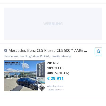
Mercedes-Benz CLS-Klasse CLS 500 * AMG-
PAKET * SCHIEBEDACH
Benzin, Automatik, gültiges Pickerl, Gewährleistung
2014
EZ
189.911
km
408
PS (300 kW)
€ 29.911
wheelcenter.at
7400 Oberwart