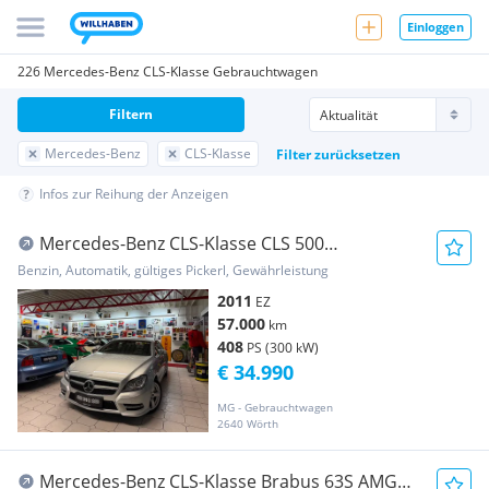
Einloggen
226 Mercedes-Benz CLS-Klasse Gebrauchtwagen
Filtern
Mercedes-Benz
CLS-Klasse
Filter zurücksetzen
Infos zur Reihung der Anzeigen
Mercedes-Benz CLS-Klasse CLS 500
BlueEfficiency Aut. 1 Besitz
Benzin, Automatik, gültiges Pickerl, Gewährleistung
2011
EZ
57.000
km
408
PS (300 kW)
€ 34.990
MG - Gebrauchtwagen
2640 Wörth
Mercedes-Benz CLS-Klasse Brabus 63S AMG