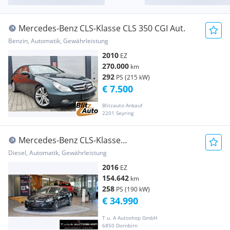
Mercedes-Benz CLS-Klasse CLS 350 CGI Aut.
Benzin, Automatik, Gewährleistung
2010
EZ
270.000
km
292
PS (215 kW)
€ 7.500
Blitzauto Ankauf
2201 Seyring
Mercedes-Benz CLS-Klasse
*Schiebedach*Kamera*Sitzbeluftung*
Diesel, Automatik, Gewährleistung
2016
EZ
154.642
km
258
PS (190 kW)
€ 34.990
T u. A Autoshop GmbH
6850 Dornbirn