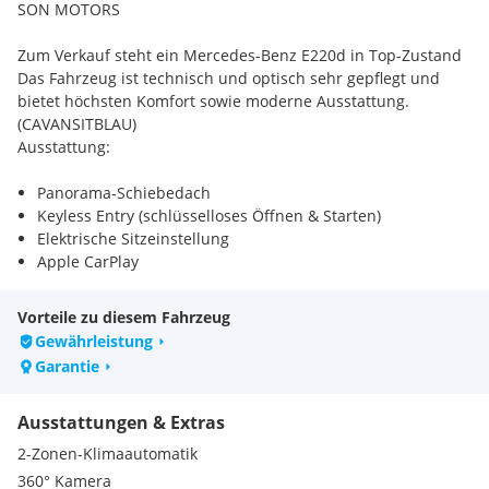
SON MOTORS
Zum Verkauf steht ein Mercedes-Benz E220d in Top-Zustand
Das Fahrzeug ist technisch und optisch sehr gepflegt und
bietet höchsten Komfort sowie moderne Ausstattung.
(CAVANSITBLAU)
Ausstattung:
Panorama-Schiebedach
Keyless Entry (schlüsselloses Öffnen & Starten)
Elektrische Sitzeinstellung
Apple CarPlay
Ambiente-Beleuchtung
Werksgarantie bis 2028
Vorteile zu diesem Fahrzeug
Gewährleistung
Garantie
Der Wagen überzeugt durch seinen starken und gleichzeitig
sparsamen Diesel-Motor sowie durch die hochwertige
Ausstattungen & Extras
Verarbeitung von Mercedes-Benz.
2-Zonen-Klimaautomatik
Besichtigung und Probefahrt jederzeit nach
360° Kamera