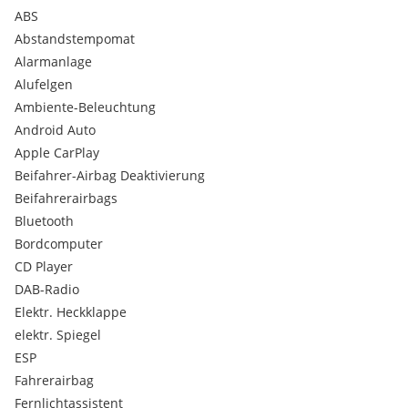
Terminvereinbarung möglich.
ABS
Abstandstempomat
SON MOTORS
Alarmanlage
Alufelgen
Ambiente-Beleuchtung
Android Auto
Apple CarPlay
Beifahrer-Airbag Deaktivierung
Beifahrerairbags
Bluetooth
Bordcomputer
CD Player
DAB-Radio
Elektr. Heckklappe
elektr. Spiegel
ESP
Fahrerairbag
Fernlichtassistent