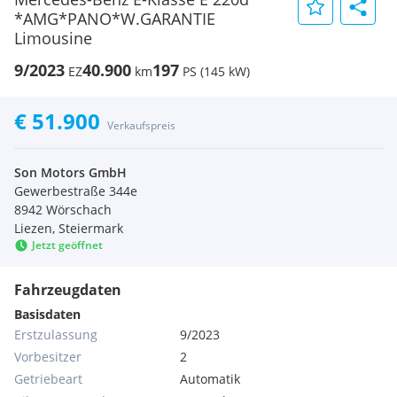
*AMG*PANO*W.GARANTIE
Limousine
9/2023
40.900
197
EZ
km
PS (145 kW)
€ 51.900
Verkaufspreis
Son Motors GmbH
Gewerbestraße 344e
8942 Wörschach
Liezen, Steiermark
Jetzt geöffnet
Fahrzeugdaten
Basisdaten
Erstzulassung
9/2023
Vorbesitzer
2
Getriebeart
Automatik