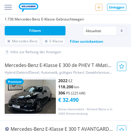
Einloggen
1.736 Mercedes-Benz E-Klasse Gebrauchtwagen
Filtern
Mercedes-Benz
E-Klasse
Filter zurücksetzen
Infos zur Reihung der Anzeigen
Mercedes-Benz E-Klasse E 300 de PHEV T 4Matic
Aut. Avantgarde * ACC *...
Hybrid Elektro/Diesel, Automatik, gültiges Pickerl, Gewährleistung, Garantie
2022
EZ
Premium
118.200
km
306
PS (225 kW)
€ 32.490
Donau-Automobile - Richard Waiss e.U.
3400 Klosterneuburg
Mercedes-Benz E-Klasse E 300 T AVANTGARDE