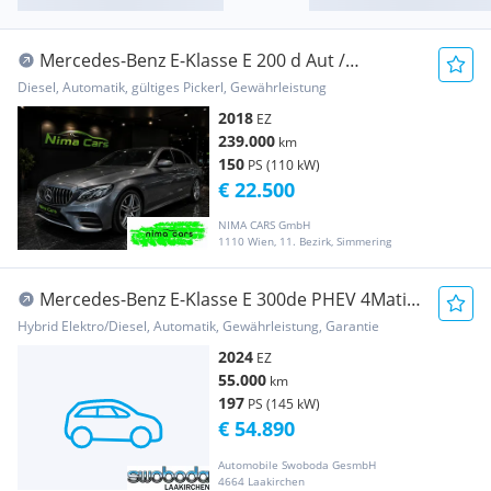
Mercedes-Benz E-Klasse E 200 d Aut /
Paoramadach
Diesel, Automatik, gültiges Pickerl, Gewährleistung
2018
EZ
239.000
km
150
PS (110 kW)
€ 22.500
NIMA CARS GmbH
1110 Wien, 11. Bezirk, Simmering
Mercedes-Benz E-Klasse E 300de PHEV 4Matic
Aut.
Hybrid Elektro/Diesel, Automatik, Gewährleistung, Garantie
2024
EZ
55.000
km
197
PS (145 kW)
€ 54.890
Automobile Swoboda GesmbH
4664 Laakirchen