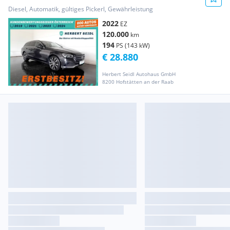
PHEV Aut *LED HIGH PERFORMAN...
Diesel, Automatik, gültiges Pickerl, Gewährleistung
2022
EZ
120.000
km
194
PS (143 kW)
€ 28.880
Herbert Seidl Autohaus GmbH
8200 Hofstätten an der Raab