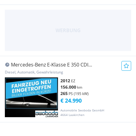
Mercedes-Benz E-Klasse E 350 CDI
BlueEfficiency Aut.
Diesel, Automatik, Gewährleistung
2012
EZ
156.000
km
265
PS (195 kW)
€ 24.990
Automobile Swoboda GesmbH
4664 Laakirchen