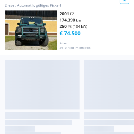
Diesel, Automatik, gültiges Pickerl
2001
EZ
174.390
km
250
PS (184 kW)
€ 74.500
Privat
4910 Ried im Innkreis