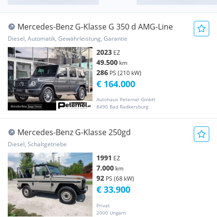
Mercedes-Benz G-Klasse G 350 d AMG-Line
Diesel, Automatik, Gewährleistung, Garantie
2023
EZ
49.500
km
286
PS (210 kW)
€ 164.000
Autohaus Peternel GmbH
8490 Bad Radkersburg
Mercedes-Benz G-Klasse 250gd
Diesel, Schaltgetriebe
1991
EZ
7.000
km
92
PS (68 kW)
€ 33.900
Privat
2000 Ungarn