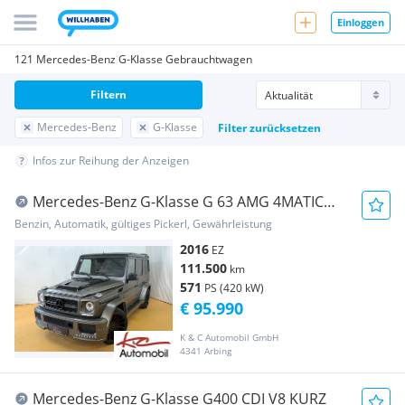
Einloggen
121 Mercedes-Benz G-Klasse Gebrauchtwagen
Filtern
Mercedes-Benz
G-Klasse
Filter zurücksetzen
Infos zur Reihung der Anzeigen
Mercedes-Benz G-Klasse G 63 AMG 4MATIC
Hamann
Benzin, Automatik, gültiges Pickerl, Gewährleistung
2016
EZ
111.500
km
571
PS (420 kW)
€ 95.990
K & C Automobil GmbH
4341 Arbing
Mercedes-Benz G-Klasse G400 CDI V8 KURZ