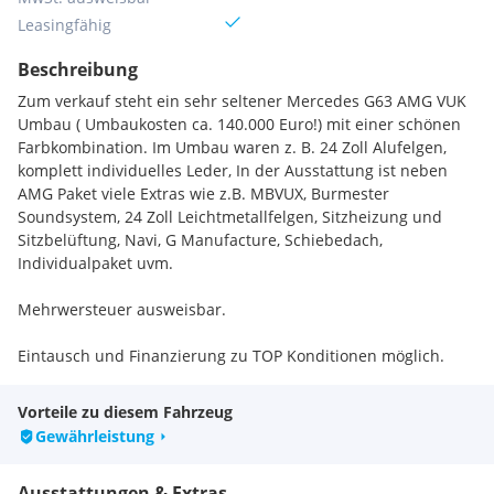
Leasingfähig
Beschreibung
Zum verkauf steht ein sehr seltener Mercedes G63 AMG VUK
Umbau ( Umbaukosten ca. 140.000 Euro!) mit einer schönen
Farbkombination. Im Umbau waren z. B. 24 Zoll Alufelgen,
komplett individuelles Leder, In der Ausstattung ist neben
AMG Paket viele Extras wie z.B. MBVUX, Burmester
Soundsystem, 24 Zoll Leichtmetallfelgen, Sitzheizung und
Sitzbelüftung, Navi, G Manufacture, Schiebedach,
Individualpaket uvm.
Mehrwersteuer ausweisbar.
Eintausch und Finanzierung zu TOP Konditionen möglich.
Serienausstattungen:
Adaptives Bremslicht blinkend
Vorteile zu diesem Fahrzeug
ATTENTION ASSIST
Gewährleistung
DYNAMIC SELECT
ECO Start-Stopp-Funktion
Ausstattungen & Extras