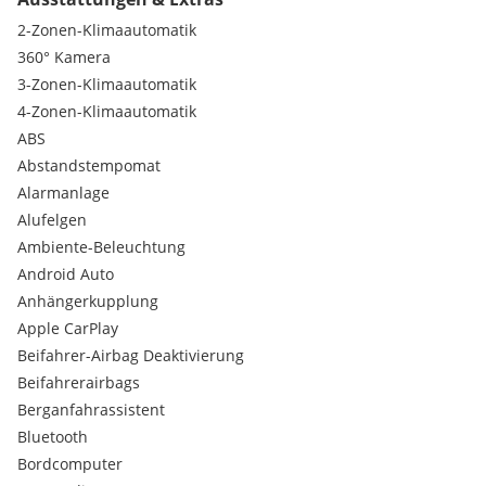
Fahrlicht-Assistent
Fensterheber elektrisch mit Komfortbetätigung und
2-Zonen-Klimaautomatik
Einklemmschutz 4fach
360° Kamera
Handschuhfach beleuchtet und abschließbar
3-Zonen-Klimaautomatik
Heckscheibe heizbar mit Zeitstreuerung
4-Zonen-Klimaautomatik
Warndreieck
Heckleuchten in LED-Technik
ABS
Ambientebeleuchtung
Abstandstempomat
4-Jahres-Wertpaket-Erweiterung
Alarmanlage
Aktiver Brems-Assistent
Alufelgen
Airbag
Ambiente-Beleuchtung
4. Betriebsjahr Garantie
Android Auto
SE-Paket
Sitzlehnen im Fond klappbar
Anhängerkupplung
Vorrüstung für Fahrzeug Monitoring
Apple CarPlay
Vorrüstung für Fahrzeug Setup
Beifahrer-Airbag Deaktivierung
Doppelcupholder in der Mittelkonsole
Beifahrerairbags
Innenraumlicht-Paket
Berganfahrassistent
Feststellbremse elektrisch mit automatischem Lösen beim
Anfahren
Bluetooth
Verbandstasche
Bordcomputer
Ablage-Paket