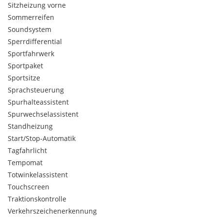
Sitzheizung vorne
Sitzkühlung
elektrische Sitze vorne mit Memory
Sommerreifen
360 Grad Kamera
Soundsystem
Sperrdifferential
Sportfahrwerk
Sportpaket
Sportsitze
Sprachsteuerung
Spurhalteassistent
Spurwechselassistent
Standheizung
Start/Stop-Automatik
Tagfahrlicht
Tempomat
Totwinkelassistent
Touchscreen
Traktionskontrolle
Verkehrszeichenerkennung