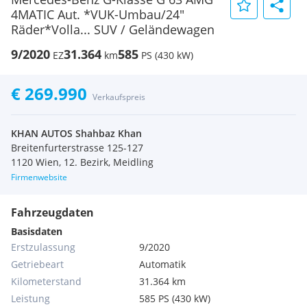
4MATIC Aut. *VUK-Umbau/24"
Räder*Volla... SUV / Geländewagen
9/2020
31.364
585
EZ
km
PS (430 kW)
€ 269.990
Verkaufspreis
KHAN AUTOS Shahbaz Khan
Breitenfurterstrasse 125-127
1120 Wien, 12. Bezirk, Meidling
Firmenwebsite
Fahrzeugdaten
Basisdaten
Erstzulassung
9/2020
Getriebeart
Automatik
Kilometerstand
31.364 km
Leistung
585 PS (430 kW)