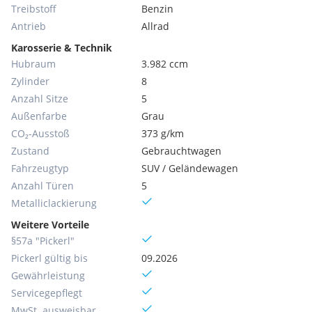
Treibstoff
Benzin
Antrieb
Allrad
Karosserie & Technik
Hubraum
3.982 ccm
Zylinder
8
Anzahl Sitze
5
Außenfarbe
Grau
CO₂-Ausstoß
373 g/km
Zustand
Gebrauchtwagen
Fahrzeugtyp
SUV / Geländewagen
Anzahl Türen
5
Metallic­lackierung
Weitere Vorteile
§57a "Pickerl"
Pickerl gültig bis
09.2026
Gewährleistung
Servicegepflegt
MwSt. ausweisbar