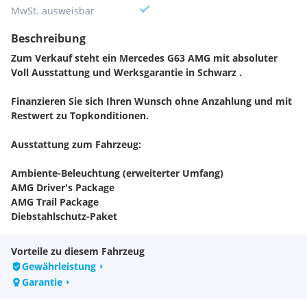
MwSt. ausweisbar
Beschreibung
Zum Verkauf steht ein Mercedes G63 AMG mit absoluter
Voll Ausstattung und Werksgarantie in Schwarz .
Finanzieren Sie sich Ihren Wunsch ohne Anzahlung und mit
Restwert zu Topkonditionen.
Ausstattung zum Fahrzeug:
Ambiente-Beleuchtung (erweiterter Umfang)
AMG Driver's Package
AMG Trail Package
Diebstahlschutz-Paket
Energizing Komfortsteuerung
Entertainment-System im Fond (2 Bildschirme)
Vorteile zu diesem Fahrzeug
Fahrassistenz-Paket
Gewährleistung
Frontscheibe heizbar
Garantie
G Manufaktur Interieur Plus
Gummimatten Laderaum