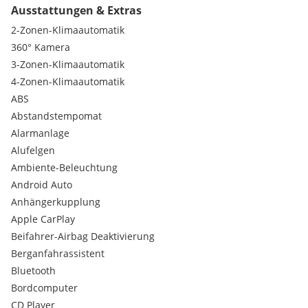
Ausstattungen & Extras
Haltegriffe Innenhimmel Leder
Innenausstattung: Zierteile Carbon (AMG)
2-Zonen-Klimaautomatik
Ionisator zur Luftreinigung
360° Kamera
Lenkrad - AMG Lenkradtasten
3-Zonen-Klimaautomatik
LM-Felgen 10x22 (AMG, Kreuzspeichen, mattschwarz)
4-Zonen-Klimaautomatik
Metallic-Lackierung
Motorraumabdeckung Carbon
ABS
Multibeam LED
Abstandstempomat
Multikontursitz-Paket Aktiv
Alarmanlage
Night-Paket
Alufelgen
Night-Paket II
Ambiente-Beleuchtung
Park-Paket mit 360° Kamera
Schiebedach elektrisch
Android Auto
Sender für Garagentoröffner (integriert)
Anhängerkupplung
Sitzbezug / Polsterung: MANUFAKTUR Leder Nappa mit
Apple CarPlay
Kontrastnaht
Beifahrer-Airbag Deaktivierung
Surround-System Burmester
Berganfahrassistent
TV-Tuner, analog und digital
Vorrüstung Entertainment-System im Fond
Bluetooth
Zusatzheizung (Standheizung)
Bordcomputer
Ablage-Paket
CD Player