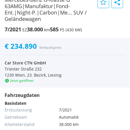
63AMG|Manufaktur|Fond-
Ent.|Night-P.|Carbon|Me... SUV /
Geländewagen
7/2021
38.000
585
EZ
km
PS (430 kW)
€ 234.890
Verkaufspreis
Car Store CTN GmbH
Triester Straße 232
1230 Wien, 23. Bezirk, Liesing
Jetzt geöffnet
Fahrzeugdaten
Basisdaten
Erstzulassung
7/2021
Getriebeart
Automatik
Kilometerstand
38.000 km