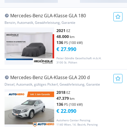
Mercedes-Benz GLA-Klasse GLA 180
Benzin, Automatik, Gewährleistung, Garantie
2021
EZ
48.000
km
136
PS (100 kW)
€ 27.990
Peter Göndle Gesellschaft m.b.H.
3100 St. Pölten
Mercedes-Benz GLA-Klasse GLA 200 d
Diesel, Automatik, gültiges Pickerl, Gewährleistung, Garantie
2018
EZ
47.379
km
136
PS (100 kW)
€ 22.090
Autohero Center Penzing
1140 Wien, 14. Bezirk, Penzing