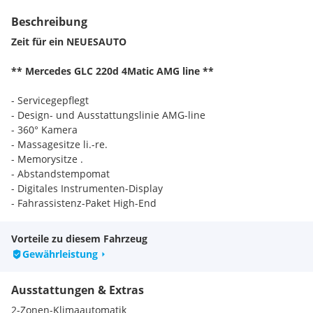
Beschreibung
Zeit für ein NEUESAUTO
** Mercedes GLC 220d 4Matic AMG line **
- Servicegepflegt
- Design- und Ausstattungslinie AMG-line
- 360° Kamera
- Massagesitze li.-re.
- Memorysitze .
- Abstandstempomat
- Digitales Instrumenten-Display
- Fahrassistenz-Paket High-End
- Komfort-Paket High-End
- Licht-Paket High-End
Vorteile zu diesem Fahrzeug
- Armaturentafel in Ledernachbildung Artico
Gewährleistung
- Komfort-Klimaautomatik
- Lenkrad heizbar
Ausstattungen & Extras
- DAB-Tuner (Radioempfang digital)
- Rückfahrkamera
2-Zonen-Klimaautomatik