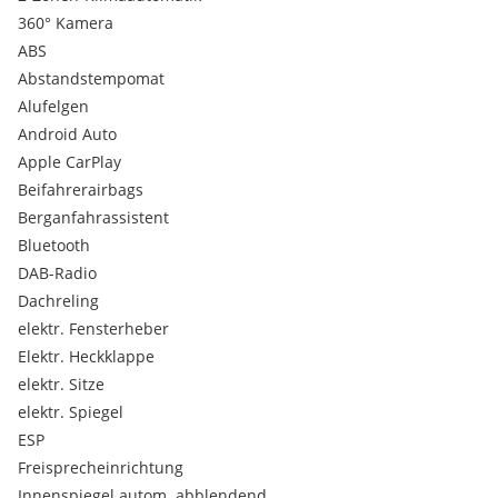
- Heckklappe mit automatischem Öffnungs- und
360° Kamera
Schließsystem
ABS
- Keyless Go Startanlage
Abstandstempomat
- Scheinwerfer LED Multiebeam
- Tempomat
Alufelgen
- Händlergewährleistung
Android Auto
- Genaue Ausstattung siehe weiter unten
Apple CarPlay
Beifahrerairbags
Berganfahrassistent
Wir bitten Sie um telefonische Terminvereinbarung.
Bluetooth
- 12 Monate Gewährleistung
DAB-Radio
- Bis 36 Monate Europagarantie auf Wunsch
Dachreling
- Finanzierung
elektr. Fensterheber
- Inzahlungnahme aller Marken
Elektr. Heckklappe
- Probefahrt jederzeit möglich
elektr. Sitze
Druckfehler , Irrtümer vorbehalten.
elektr. Spiegel
ESP
Freisprecheinrichtung
Innenspiegel autom. abblendend