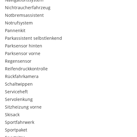
Sitzbezug / Polsterung: Leder
Nichtraucherfahrzeug
Notbremsassistent
Adaptives Bremslicht
Notrufsystem
Airbag Beifahrerseite abschaltbar
Pannenkit
Airbag Fahrer-/Beifahrerseite
Aktive Motorhaube
Parkassistent selbstlenkend
Anti-Blockier-System (ABS)
Parksensor hinten
Antriebsart: Allradantrieb
Parksensor vorne
Außenspiegel elektr. verstell- und heizbar, beide
Regensensor
Außenspiegel Wagenfarbe
Reifendruckkontrolle
Beckenairbag vorn (Pelvisbag)
Blinkleuchte in Außenspiegel integriert
Rückfahrkamera
Bremsassistent
Schaltwippen
Chrom-Paket
Serviceheft
Design- und Ausstattungslinie AMG Line
Servolenkung
Einschaltautomatik für Fahrlicht
Sitzheizung vorne
Elektron. Stabilitäts-Programm (ESP)
Skisack
Fahrassistenz-System: Agility Select / Dynamic Select
(Fahrmodusschalter)
Sportfahrwerk
Fahrassistenz-System: Attention-Assist
Sportpaket
(Müdigkeitserkennungs-Sensor)