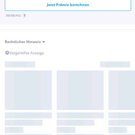
Jetzt Prämie berechnen
Seitenairbag (Sidebag) vorn
Sitz vorn links elektr. verstellbar
WERBUNG
Sitz vorn rechts elektr. verstellbar
Sprachbediensystem Erweiterte Funktionen (MBUX)
Start/Stop-Anlage
Tempomat
Rechtlicher Hinweis
Touchpad (Mittelkonsole)
Vorrüstung Dachträgersystem
Vorgereihte Anzeige
Zentralverriegelung mit Fernbedienung
Besichtigung nach TERMINVEREINBARUNG (Mo-Sa, 08-19
Uhr)
Zwischenverkauf, Irrtümer und Tippfehler vorbehalten!
Serienausstattungen:
ATTENTION ASSIST
Dieselpartikelfilter
DYNAMIC SELECT
Airbags
Aktiver Brems-Assistent
Fußmatten Velours
Kommunikationsmodul (LTE) für die Nutzung von