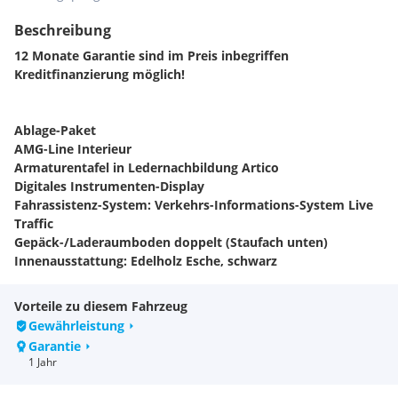
Beschreibung
12 Monate Garantie sind im Preis inbegriffen
Kreditfinanzierung möglich!
Ablage-Paket
AMG-Line Interieur
Armaturentafel in Ledernachbildung Artico
Digitales Instrumenten-Display
Fahrassistenz-System: Verkehrs-Informations-System Live
Traffic
Gepäck-/Laderaumboden doppelt (Staufach unten)
Innenausstattung: Edelholz Esche, schwarz
Komfort-Klimaautomatik (Thermotronik 3-Zonen)
Kraftstofftank: vergrößert
Vorteile zu diesem Fahrzeug
LM-Felgen vorn/hinten: 8,5x20 / 9,5x20 (AMG, Vielspeichen,
Gewährleistung
schwarz, glanzgedreht)
Garantie
Night-Paket
1 Jahr
Reifen-Reparaturset (Tirefit)
Sonderlackierung Diamant-Weiß Bright (designo-Lack)