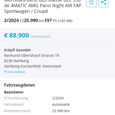
de 4MATIC AMG Pano Night AIR FAP
Sportwagen / Coupé
2/2024
25.990
197
EZ
km
PS (145 kW)
€ 88.900
Verkaufspreis
Kröpfl GesmbH
Raimund-Obendrauf-Strasse 18
8230 Hartberg
Hartberg-Fürstenfeld, Steiermark
Firmenwebsite
Fahrzeugdaten
Basisdaten
Erstzulassung
2/2024
Getriebeart
Automatik
Kilometerstand
25.990 km