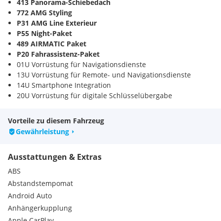
413 Panorama-Schiebedach
772 AMG Styling
P31 AMG Line Exterieur
P55 Night-Paket
489 AIRMATIC Paket
P20 Fahrassistenz-Paket
01U Vorrüstung für Navigationsdienste
13U Vorrüstung für Remote- und Navigationsdienste
14U Smartphone Integration
20U Vorrüstung für digitale Schlüsselübergabe
215 Fahrwerk mit adaptivem Dämpfungssystem
233 Aktiver Abstands-Assistent DISTRONIC
Vorteile zu diesem Fahrzeug
242 Vordersitz rechts elektrisch verstellbar mit Memory-
Gewährleistung
Funktion
252 Innenspiegel automatisch abblendend
Ausstattungen & Extras
266 Aktiver Lenk-Assistent
270 GPS-Antenne
ABS
273 Ausstiegswarnfunktion
Abstandstempomat
275 Fahrersitz elektrisch einstellbar mit Memory-Funktion
Android Auto
294 Kneebag
Anhängerkupplung
311 Cupholder temperiert
351 Mercedes-Benz Notrufsystem
Apple CarPlay