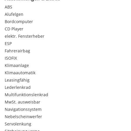
Multifunktionslenkrad
ABS
Elektrische Heckklappe
Alufelgen
Tempomat mit Bremsfunktion
Bordcomputer
Tempomat
CD Player
Leichtmetallfelgen
Klimaautomatik
elektr. Fensterheber
Elektronisches Stabilitätsprogramm
ESP
Nebelscheinwerfer
Fahrerairbag
Bordcomputer
ISOFIX
Sportpaket
Klimaanlage
Kindersitzbefestigung Isofix
Klimaautomatik
Navigationssystem
Radio und CD
Leasingfähig
Sitzheizung
Lederlenkrad
Airbag
Multifunktionslenkrad
Dachreling
MwSt. ausweisbar
Durchladesystem
Navigationssystem
Einparkhilfe
Lederlenkrad
Nebelscheinwerfer
elektr. Fensterheber
Servolenkung
ABS