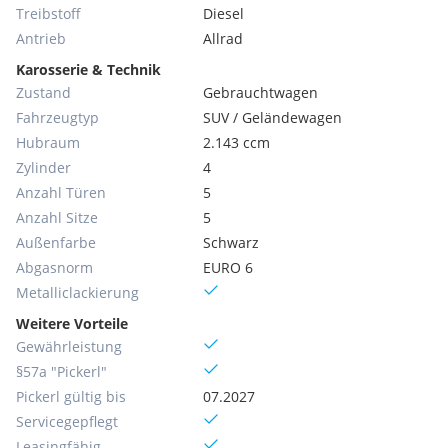
Treibstoff
Diesel
Antrieb
Allrad
Karosserie & Technik
Zustand
Gebrauchtwagen
Fahrzeugtyp
SUV / Geländewagen
Hubraum
2.143 ccm
Zylinder
4
Anzahl Türen
5
Anzahl Sitze
5
Außenfarbe
Schwarz
Abgasnorm
EURO 6
Metallic­lackierung
Weitere Vorteile
Gewährleistung
§57a "Pickerl"
Pickerl gültig bis
07.2027
Servicegepflegt
Leasingfähig