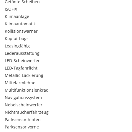
Getönte Scheiben
WIEN 1230 TRIESTERSTRASSE 236
ISOFIX
Klimaanlage
Klimaautomatik
Kollisionswarner
Kopfairbags
Leasingfähig
Lederausstattung
LED-Scheinwerfer
LED-Tagfahrlicht
Metallic-Lackierung
Mittelarmlehne
Multifunktionslenkrad
Navigationssystem
Nebelscheinwerfer
Nichtraucherfahrzeug
Parksensor hinten
Parksensor vorne