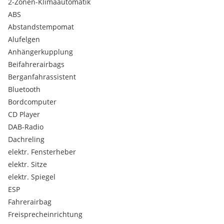
2-Zonen-Klimaautomatik
VERSTELBARES-LENKRAD
ABS
VERSTELBARE-SITZE
Abstandstempomat
ELEKTR.FENSTERHEBER
Alufelgen
ABS
Anhängerkupplung
ASP
Beifahrerairbags
ALU
Berganfahrassistent
AHV
Bluetooth
ALLRAD
Bordcomputer
CD RADIO
COLOR
CD Player
AIRBAG
DAB-Radio
ZV
Dachreling
FB
elektr. Fensterheber
U.S.W....
elektr. Sitze
elektr. Spiegel
SOFORT-KREDIT-MÖGLICH
ESP
WIR DANKEN IHNEN HERRZLICH IN VORAUS FÜR IHR
Fahrerairbag
INTERESSE UND FREUEN UNS AUF IHRE ANFRAGEN.
Freisprecheinrichtung