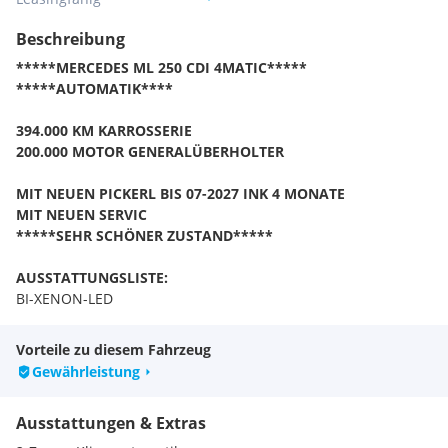
Beschreibung
*****MERCEDES ML 250 CDI 4MATIC*****
*****AUTOMATIK****
394.000 KM KARROSSERIE
200.000 MOTOR GENERALÜBERHOLTER
MIT NEUEN PICKERL BIS 07-2027 INK 4 MONATE
MIT NEUEN SERVIC
*****SEHR SCHÖNER ZUSTAND*****
AUSSTATTUNGSLISTE:
BI-XENON-LED
KLIMATRONIK
AUTOMATIK
Vorteile zu diesem Fahrzeug
TEMPOMAT
Gewährleistung
SERVOTRONIC
LEDER-SITZE
Ausstattungen & Extras
SITZHEIZUNG
GROSSES NAVI