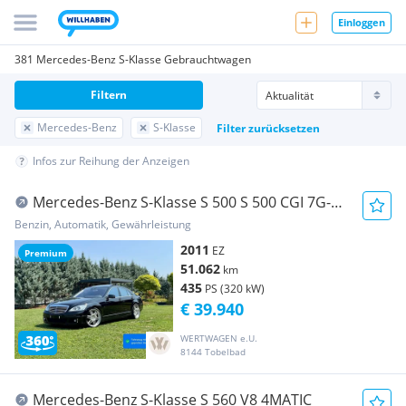
Einloggen
381 Mercedes-Benz S-Klasse Gebrauchtwagen
Filtern
Mercedes-Benz
S-Klasse
Filter zurücksetzen
Infos zur Reihung der Anzeigen
Mercedes-Benz S-Klasse S 500 S 500 CGI 7G-
TRONIC BRABUS | *NEUWERTIG*W...
Benzin, Automatik, Gewährleistung
2011
EZ
Premium
51.062
km
435
PS (320 kW)
€ 39.940
WERTWAGEN e.U.
8144 Tobelbad
Mercedes-Benz S-Klasse S 560 V8 4MATIC