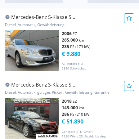
Mercedes-Benz S-Klasse S
CDI*XENON*LEDER*AIRMATIC*KLIMA*SITZHZG*KREDIT...
Diesel, Automatik, Gewährleistung
2006
EZ
285.000
km
235
PS (173 kW)
€ 9.880
AE Motors e.U
2320 Schwechat
Mercedes-Benz S-Klasse S
350d|L4Matic|Pano|360°|Nachtsicht|Distronic|V...
Diesel, Automatik, gültiges Pickerl, Gewährleistung, Garantie
2018
EZ
143.000
km
286
PS (210 kW)
€ 51.890
Car Store CTN GmbH
1230 Wien, 23. Bezirk, Liesing