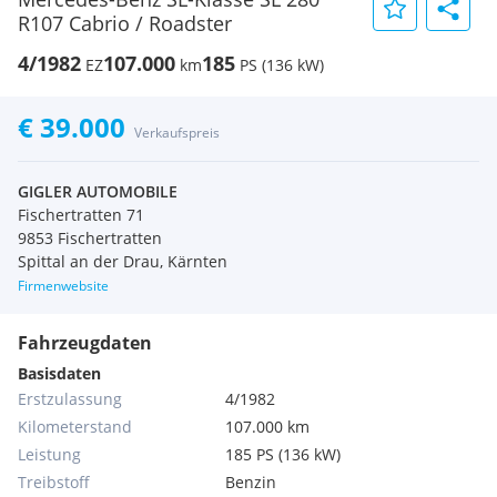
R107 Cabrio / Roadster
4/1982
107.000
185
EZ
km
PS (136 kW)
€ 39.000
Verkaufspreis
GIGLER AUTOMOBILE
Fischertratten 71
9853 Fischertratten
Spittal an der Drau, Kärnten
Firmenwebsite
Fahrzeugdaten
Basisdaten
Erstzulassung
4/1982
Kilometerstand
107.000 km
Leistung
185 PS (136 kW)
Treibstoff
Benzin