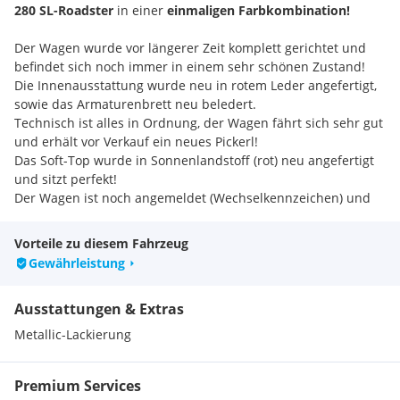
280 SL-Roadster
in einer
einmaligen Farbkombination!
Der Wagen wurde vor längerer Zeit komplett gerichtet und
befindet sich noch immer in einem sehr schönen Zustand!
Die Innenausstattung wurde neu in rotem Leder angefertigt,
sowie das Armaturenbrett neu beledert.
Technisch ist alles in Ordnung, der Wagen fährt sich sehr gut
und erhält vor Verkauf ein neues Pickerl!
Das Soft-Top wurde in Sonnenlandstoff (rot) neu angefertigt
und sitzt perfekt!
Der Wagen ist noch angemeldet (Wechselkennzeichen) und
wird im Kundenauftrag verkauft!
Sonderausstattung:
Vorteile zu diesem Fahrzeug
Automatikgetriebe
Gewährleistung
Spiegel rechts
Becker Radio mit elektrischer Antenne
Ausstattungen & Extras
elektrische Fensterheber
Mittelarmlehne
Metallic-Lackierung
Alufelgen
Hardtop!
Premium Services