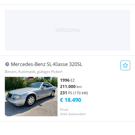
Mercedes-Benz SL-Klasse 320SL
Benzin, Automatik, gültiges Pickerl
1996
EZ
211.000
km
231
PS (170 kW)
€ 18.490
Privat
2042 Guntersdorf