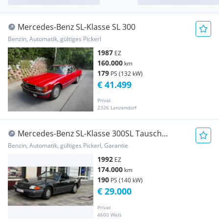
Mercedes-Benz SL-Klasse SL 300
Benzin, Automatik, gültiges Pickerl
1987
EZ
160.000
km
179
PS (132 kW)
€ 41.499
Privat
2326 Lanzendorf
Mercedes-Benz SL-Klasse 300SL Tausch
möglich
Benzin, Automatik, gültiges Pickerl, Garantie
1992
EZ
174.000
km
190
PS (140 kW)
€ 29.000
Privat
4600 Wels