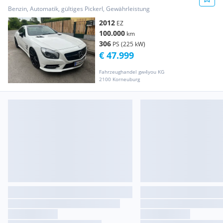
AMG 63 Paket
Benzin, Automatik, gültiges Pickerl, Gewährleistung
2012
EZ
100.000
km
306
PS (225 kW)
€ 47.999
Fahrzeughandel gw4you KG
2100 Korneuburg