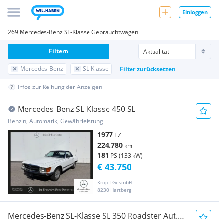
Einloggen
269 Mercedes-Benz SL-Klasse Gebrauchtwagen
Filtern
Mercedes-Benz
SL-Klasse
Filter zurücksetzen
Infos zur Reihung der Anzeigen
Mercedes-Benz SL-Klasse 450 SL
Benzin, Automatik, Gewährleistung
1977
EZ
224.780
km
181
PS (133 kW)
€ 43.750
Kröpfl GesmbH
8230 Hartberg
Mercedes-Benz SL-Klasse SL 350 Roadster Aut.