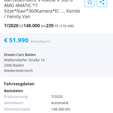
AMG 4MATIC *7
Sitze*Navi*360Kamera*El. ... Kombi
/ Family Van
7/2020
148.000
239
EZ
km
PS (176 kW)
€ 51.990
Verkaufspreis
Dream Cars Baden
Waltersdorfer Straße 16
2500 Baden
Niederösterreich
Fahrzeugdaten
Basisdaten
Erstzulassung
7/2020
Getriebeart
Automatik
Kilometerstand
148.000 km