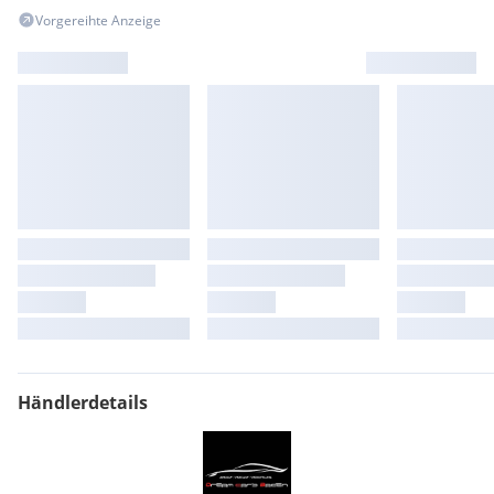
Partikelfilter
Vorgereihte Anzeige
PKW-Zulassung
PTC Heater
Radstand 3200 mm
Reifendruck-Kontrollsystem
Rückspiegel innen
Schadstoffarm nach Abgasnorm Euro 6d-TEMP
Scheibenwischer mit Regensensor
Schiebetür Lade-/Fahrgastraum links
Sitzausstattung: Isofix-Kindersitz-System
Sitzausstattung: Schnellverriegelung für Sitzschienen-
System
Sitze im Lade-/FG-Raum: 1.Reihe, 1 Einzelsitz links
Sitze im Lade-/FG-Raum: 1.Reihe, 1 Einzelsitz rechts
Sonnenblenden mit Spiegel (beleuchtet)
Steckdose (12V-Anschluß) im Lade-/Fahrgastraum
Stoßfänger / Stoßf.-Leiste seitlich + Griff an Heckklappe
lackiert
Händlerdetails
Tagfahrlicht
Vlies-Batterie 92 Ah
Warmluftkanal zum Lade-/Fahrgastraum
Wartungsintervall-Anzeige Assyst