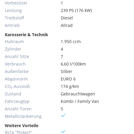
Vorbesitzer
1
Leistung
239 PS (176 kW)
Treibstoff
Diesel
Antrieb
Allrad
Karosserie & Technik
Hubraum
1.950 ccm
Zylinder
4
Anzahl Sitze
7
Verbrauch
6,60 l/100km
Außenfarbe
Silber
Abgasnorm
EURO 6
CO₂-Ausstoß
174 g/km
Zustand
Gebrauchtwagen
Fahrzeugtyp
Kombi / Family Van
Anzahl Türen
5
Metallic­lackierung
Weitere Vorteile
§57a "Pickerl"