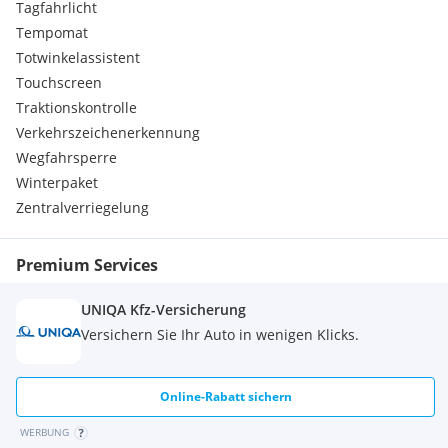
Tagfahrlicht
Direktlenkung mit variabler Lenkkraft-Unterstützung
Tempomat
Einschaltautomatik für Fahrlicht
Totwinkelassistent
Einstiegsgriff hinten
Touchscreen
Einstiegsleisten mit Schriftzug Mercedes-Benz (beleuchtet)
Einstiegsleuchten
Traktionskontrolle
Elektron. Stabilitäts-Programm (ESP)
Verkehrszeichenerkennung
Fahrassistenz-System: Attention-Assist
Wegfahrsperre
(Müdigkeitserkennungs-Sensor)
Winterpaket
Fahrassistenz-System: Pannenmanagement
Zentralverriegelung
Fahrassistenz-System: Seitenwind-Assistent
Fenster für hintere Türen / Heckklappe mit
Wisch-/Waschanlage
Premium Services
Fenster im Lade-/FG-Raum: - feststehend, hinten
Fenster im Lade-/FG-Raum: - feststehend, vorn links
UNIQA Kfz-Versicherung
Fenster im Lade-/FG-Raum: - feststehend, vorn rechts
Fensterheber elektrisch 2-fach
Versichern Sie Ihr Auto in wenigen Klicks.
Feststellbremse elektrisch
Feststeller Schiebetür (Aktiv)
Getriebe Automatik GTronic - (9-Stufen)
Online-Rabatt sichern
Gurtstraffer
WERBUNG
Haltegriffe im Fond