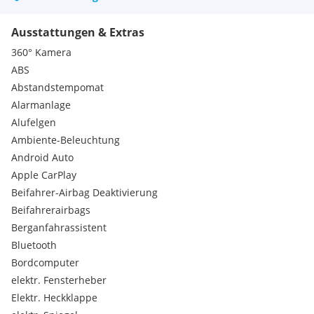
Ausstattung...
Ausstattungen & Extras
- LED
- ACC
360° Kamera
- AUX
ABS
- MFL
Abstandstempomat
- PDC
Alarmanlage
- Navi
- Klima
Alufelgen
- Spur-Paket
Ambiente-Beleuchtung
- Schiebetür links elektrisch
Android Auto
- Schiebetür rechts elektrisch
Apple CarPlay
- Verglasung hinten abgedunkelt / Schwarzglas-
Beifahrer-Airbag Deaktivierung
- Fahrwerks-Dämpfungssystem Agility Control
- Gepäcksicherungsnetz
Beifahrerairbags
- Heckscheibe aufstellbar
Berganfahrassistent
- Komfort-Klimaautomatik Thermotronik
Bluetooth
- Kraftstofftank: vergrößert
Bordcomputer
elektr. Fensterheber
Service...
Elektr. Heckklappe
- Pickerl neu
- Service neu