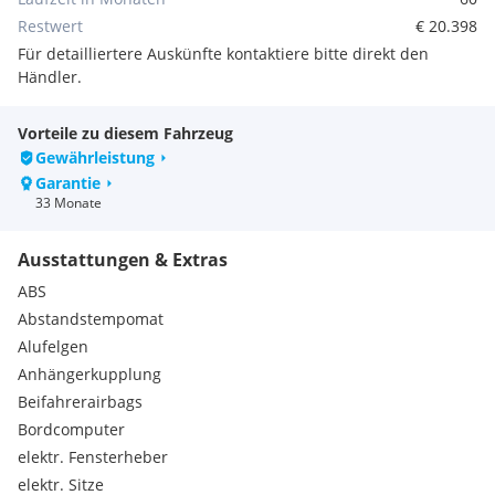
- Finanzierung & Versicherung
Restwert
€ 20.398
- Probefahrt innerhalb von 24 Stunden
Für detailliertere Auskünfte kontaktiere bitte direkt den
- 10 Tage Umtauschrecht
Händler.
Extras:
MWST Ausweisbar
Vorteile zu diesem Fahrzeug
Allrad 4matic
Gewährleistung
Avantgarde
Garantie
DISTRONIC
33 Monate
Distronic Plus
Junge Sterne Garantie
Ausstattungen & Extras
Klimatisierungsautom. Thermotronic
Licht- und Sicht-Paket
ABS
Sitzkomfort-Paket
Abstandstempomat
Spiegel-Paket
Alufelgen
Attention Assist
Anhängerkupplung
Automatic
Beifahrerairbags
Intelligent Light System
Memorypaket
Bordcomputer
Verkehrszeichenassistent
elektr. Fensterheber
Allradsystem
elektr. Sitze