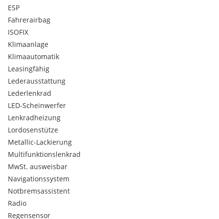
KEYLESS-GO
ESP
Multifunktionslenkrad
Fahrerairbag
Rückfahrkamera
ISOFIX
AIRMATIC
Einparkhilfe selbstlenkend
Klimaanlage
Elektrische Heckklappe
Klimaautomatik
Müdigkeitswarnsystem
Leasingfähig
Spurwechselwarnung
Lederausstattung
LED Tagfahrlicht
Lederlenkrad
Schiebetür
Winterpaket
LED-Scheinwerfer
Bluetooth
Lenkradheizung
Tempomat mit Bremsfunktion
Lordosenstütze
Tempomat
Metallic-Lackierung
Abstandstempomat
Multifunktionslenkrad
Aktiver Spurhalte-Assistent
Park-Paket
MwSt. ausweisbar
Leichtmetallfelgen
Navigationssystem
Regensensor
Notbremsassistent
PARKTRONIC inkl. Parkführung
Radio
Spurhalte-Assistent
Regensensor
Klimaautomatik