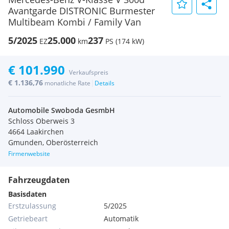
Avantgarde DISTRONIC Burmester
Multibeam Kombi / Family Van
5/2025
25.000
237
EZ
km
PS (174 kW)
€ 101.990
Verkaufspreis
€ 1.136,76
|
monatliche Rate
Details
Automobile Swoboda GesmbH
Schloss Oberweis 3
4664 Laakirchen
Gmunden, Oberösterreich
Firmenwebsite
Fahrzeugdaten
Basisdaten
Erstzulassung
5/2025
Getriebeart
Automatik