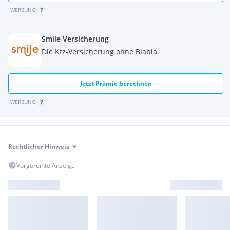
Lenkradheizung
WERBUNG
Sprachsteuerung
Beifahrer Airbag
Airbag
Smile Versicherung
Radio
Die Kfz-Versicherung ohne Blabla.
Einparkhilfe
Lederlenkrad
Mittelarmlehne
Jetzt Prämie berechnen
Tagfahrlichtschaltung
elektr. Fensterheber
WERBUNG
ABS
Zentralverriegelung
Rechtlicher Hinweis
Vorgereihte Anzeige