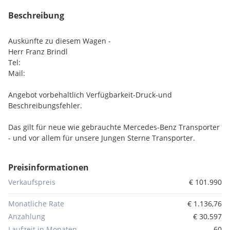
Beschreibung
Auskünfte zu diesem Wagen -
Herr Franz Brindl
Tel:
Mail:
Angebot vorbehaltlich Verfügbarkeit-Druck-und
Beschreibungsfehler.
Das gilt für neue wie gebrauchte Mercedes-Benz Transporter
- und vor allem für unsere Jungen Sterne Transporter.
Junge Sterne Transporter: Nicht älter als sechs Jahre und
Preisinformationen
nicht mehr als 160.000 km Laufleistung, kombiniert mit dem
guten Gefühl, einen Mercedes zu fahren.
Verkaufspreis
€ 101.990
Ihre Vorteile im Überblick:
Monatliche Rate
€ 1.136,76
- Mindestens 24 Monate Fahrzeuggarantie
Anzahlung
€ 30.597
- 12 Monate Mobilitätsgarantie
Laufzeit in Monaten
60