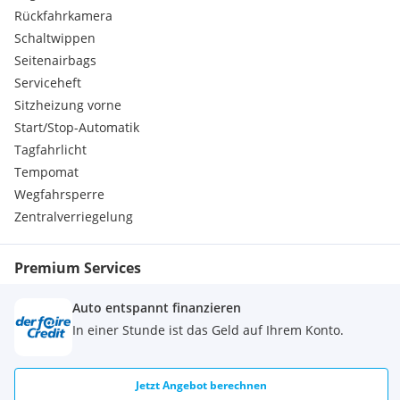
Aktiver Park Assistent
Rückfahrkamera
Elektronisches Stabilitätsprogramm
Schaltwippen
Anhängerkupplung
Seitenairbags
Bordcomputer
Serviceheft
Klimaanlage
Sitzheizung vorne
Bremsassistent
Start/Stop-Automatik
Dab Tuner
Eco Start-Stop Funktion
Tagfahrlicht
Kindersitzbefestigung Isofix
Tempomat
Lederausstattung
Wegfahrsperre
Navigationssystem
Zentralverriegelung
Schaltwippen
Wegfahrsperre
Lordosenstütze
Premium Services
Adaptives Kurvenlicht
LED-Scheinwerfer
Auto entspannt finanzieren
Kopfairbags
In einer Stunde ist das Geld auf Ihrem Konto.
elektr. Sitzverstellung
Seitenairbags
Sitzheizung
Jetzt Angebot berechnen
Einparkhilfe hi. + vo.