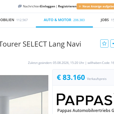
Nachrichten
Einloggen
|
Registrieren
Neue Anzeige aufgeb
OBILIEN
AUTO & MOTOR
JOBS
112.567
206.383
1
Tourer SELECT Lang Navi
Zuletzt geändert:
05.08.2026, 15:20 Uhr
|
willhaben-Code:
1
€ 83.160
Verkaufspreis
Pappas Automobilvertriebs