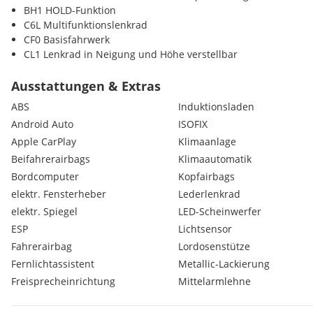
BH1 HOLD-Funktion
C6L Multifunktionslenkrad
CF0 Basisfahrwerk
CL1 Lenkrad in Neigung und Höhe verstellbar
CL3 Lederlenkrad
CM2 Stossfänger und Anbauteile in Wagenfarbe lackiert
Ausstattungen & Extras
CU4 Aerodynamik-Paket
ABS
Induktionsladen
E07 Berganfahrhilfe
Android Auto
ISOFIX
E1D Digitales Radio (DAB)
Apple CarPlay
Klimaanlage
E1E Digitales Extra: Festplatten-Navigation
E4S Digitales Extra: Smartphone Integration
Beifahrerairbags
Klimaautomatik
E57 Elektrik für Anhängersteckdose
Bordcomputer
Kopfairbags
E7M MBUX Multimediasystem
elektr. Fensterheber
Lederlenkrad
ED4 Vliesbatterie 12 V 92 Ah
elektr. Spiegel
LED-Scheinwerfer
EI0 Kabelloses Ladesystem für mobile Endgeräte
ESP
Lichtsensor
EL9 2-Wege-Lautsprecher vorn und hinten
ES2 Steckdose 12 V Kofferraum / Laderaum
Fahrerairbag
Lordosenstütze
ES3 Steckdosen 12V für Sitzreihen Fond rechts u. links
Fernlichtassistent
Metallic-Lackierung
EY2 Digitales Extra: Live Traffic Information
Freisprecheinrichtung
Mittelarmlehne
EY5 Mercedes-Benz Notrufsystem
EY6 Pannenmanagement