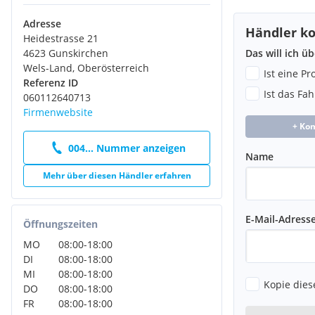
LE6 Nachtbeleuchtung Fond
Adresse
LG4 Schluss- - Brems- und Blinklicht in LED-Technik
Händler ko
Heidestrasse 21
LP2 Innen- und Umfeldbeleuchtung Kombi
Das will ich ü
4623 Gunskirchen
M3E Sauglüfter elektrisch Leistungsstufe 5
Wels-Land, Oberösterreich
M60 Generator 14 V / 250 A
Ist eine P
Referenz ID
M72 Fahrzeug HVO fähig
Ist das Fa
060112640713
MJ8 ECO Start-Stopp-Funktion
Firmenwebsite
MK8 Geschwindigkeitsbegrenzung 210 km/h
+ Ko
MO5 EMISSIONSKLASSE EURO 6e RDE5 M/N1 GR. II
MS1 TEMPOMAT
004... Nummer anzeigen
Name
MX0 BlueEFFICIENCY-Paket
P28 EASY PACK Paket - elektr. Schiebetür/Heckklappe
Mehr über diesen Händler erfahren
QA4 Anhängelast 2500 kg
RG7 Bereifung 225/55 R17
RH6 Reifenfabrikat Hankook
E-Mail-Adress
Öffnungszeiten
RK8 Leichtmetallräder 7 J x 17 - 20-Speichen Design
MO
08:00
-
18:00
RM4 Komfortbereifung
DI
08:00
-
18:00
RY2 Reifendrucküberwachung an VA u. HA - drahtlos
MI
08:00
-
18:00
SA1 Sitzkissentiefenverstellung Fahrer
Kopie dies
DO
08:00
-
18:00
SA2 Sitzkissentiefenverstellung Beifahrer
FR
08:00
-
18:00
SA6 Airbag Beifahrer