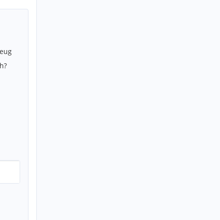
zeug
h?