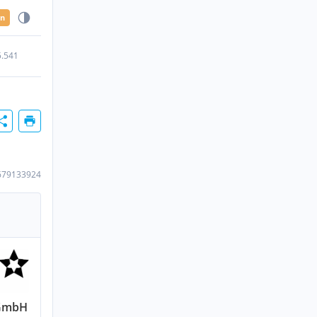
en
5.541
679133924
 GmbH