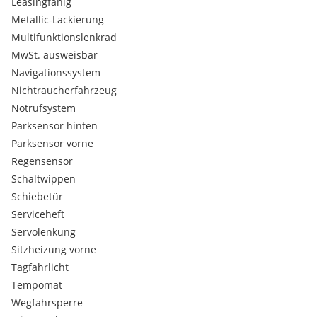
Leasingfähig
Für Besichtigung bitten wir um Terminvereinbarung.
Metallic-Lackierung
Irrtum, Eingabefehler und Änderungen vorbehalten.
Multifunktionslenkrad
MwSt. ausweisbar
Navigationssystem
Nichtraucherfahrzeug
Notrufsystem
Parksensor hinten
Parksensor vorne
Regensensor
Schaltwippen
Schiebetür
Serviceheft
Servolenkung
Sitzheizung vorne
Tagfahrlicht
Tempomat
Wegfahrsperre