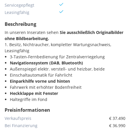
Servicegepflegt
Leasingfähig
Beschreibung
In unseren Inseraten sehen
Sie ausschließlich Originalbilder
ohne Bildbearbeitung.
1. Besitz, Nichtraucher, kompletter Wartungsnachweis,
Leasingfähig
3-Tasten-Fernbedienung für Zentralverriegelung
Navigationssystem (DAB, Bluetooth)
Außenspiegel elektr. verstell- und heizbar, beide
Einschaltautomatik für Fahrlicht
Einparkhilfe vorne und hinten
Fahrwerk mit erhöhter Bodenfreiheit
Heckklappe mit Fenster
Haltegriffe im Fond
Trennwand an C-Säule mit Fenster, Ausbau möglich
Preisinformationen
Holzfussboden im Laderaum
Innenverkleidung gehobene Ausführung
Verkaufspreis
€ 37.490
Klemmleiste für elektr. Anschlüsse (Sitzkasten Fahrersitz)
Bei Finanzierung
€ 36.990
Klimaanlage geregelt (Tempmatik)