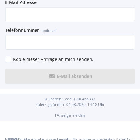
E-Mail-Adresse
Telefonnummer
optional
Kopie dieser Anfrage an mich senden.
E-Mail absenden
willhaben-Code:
1900466332
Zuletzt geändert:
04.08.2026, 14:18
Uhr
!
Anzeige melden
HINWEIS:
Alle Angaben ohne Gewähr. Bei einigen angezeigten Daten (z.B.