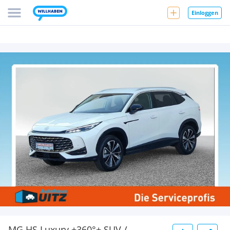
Einloggen
MG HS Luxury +360°+ SUV /