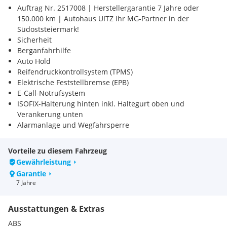
Auftrag Nr. 2517008 | Herstellergarantie 7 Jahre oder
150.000 km | Autohaus UITZ Ihr MG-Partner in der
Südoststeiermark!
Sicherheit
Berganfahrhilfe
Auto Hold
Reifendruckkontrollsystem (TPMS)
Elektrische Feststellbremse (EPB)
E-Call-Notrufsystem
ISOFIX-Halterung hinten inkl. Haltegurt oben und
Verankerung unten
Alarmanlage und Wegfahrsperre
Airbag
Frontairbags für Fahrer und Beifahrer
Vorteile zu diesem Fahrzeug
Seitenairbags für Fahrer und Beifahrer
Gewährleistung
Kopf-/Schulterairbags für Fahrer und Beifahrer
Garantie
Beleuchtung
7 Jahre
LED-Schweinwerfer
Automatischer Lichtsensor
Ausstattungen & Extras
Follow me home-Mode
LED-Tagfahrlicht
ABS