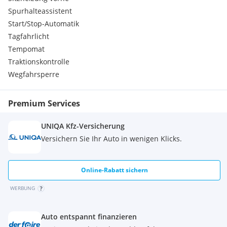
2 hinten)
Spurhalteassistent
DAB+
Start/Stop-Automatik
8 Lautsprecher
Tagfahrlicht
Bluetooth
Tempomat
Navigation
Apple CarplayTM/Android AutoTM
Traktionskontrolle
MG iSMART
Wegfahrsperre
iSMART
Remote Control App
Premium Services
Steuerung der Klimaautomatik über App
Sprachsteuerung
Online-Musik (Abonnement erforderlich)
UNIQA Kfz-Versicherung
Verkehrsnavigation in Echtzeit
Versichern Sie Ihr Auto in wenigen Klicks.
Start & Zentralverriegelung
Schlüsselloses Zugangssystem
Schlüsselloser Start
Online-Rabatt sichern
Parkassistenten
Parksensoren hinten
WERBUNG
Parksensoren vorne
360° Kamera
Auto entspannt finanzieren
Sitze