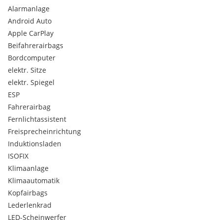
Nebelscheinwerfer und Nebelschlussleuchte
Alarmanlage
MG Pilot
Android Auto
Fahrerüberwachungssystem (DMS)
Apple CarPlay
Adaptive Tempo- und Abstandsregelung (ACC)
Beifahrerairbags
Notbremsassistent (AEB)
Geschwindigkeitsassistent (SAS)
Bordcomputer
Spurverlassenswarnung (LDW)
elektr. Sitze
Notfall-Spurhalteassistent (ELK)
elektr. Spiegel
Spurhalteassistent (LKA)
ESP
Stauassistent (TJA)
Fahrerairbag
Intelligente Geschwindigkeitsregelung (ICA)
Frontkollisionswarnsystem (FCW)
Fernlichtassistent
Intelligente Fernlichtsteuerung (IHC)
Freisprecheinrichtung
Totwinkelüberwachung (BSD)
Induktionsladen
Türöffnungswarnung (DOW)
ISOFIX
Kollisionswarnung hinten (RCW)
Klimaanlage
Querverkehrswarnung hinten (RTA) mit Notbremsung
Sicherheitsgurte
Klimaautomatik
Gurtwarnsystem für Vorder- und Rücksitze
Kopfairbags
Vordersitze: 3-Punkt-Automatikgurt + Gurtstraffer und
Lederlenkrad
Lastbegrenzer
LED-Scheinwerfer