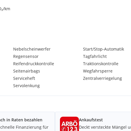
CO₂/km
 (CBC)
waschdüsen & Außenspiegel
iler, Color-Line Carbon Black
Nebelscheinwerfer
Start/Stop-Automatik
ontrollsystem
Regensensor
Tagfahrlicht
Reifendruckkontrolle
Traktionskontrolle
Seitenairbags
Wegfahrsperre
Serviceheft
Zentralverriegelung
Servolenkung
ach in Raten bezahlen
Ankaufstest
schnelle Finanzierung für
Deckt versteckte Mängel 