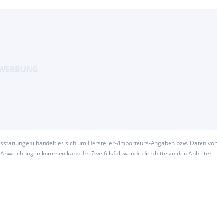
ufzeit, auch ohne
reuen uns auf Ihren
rminvereinbarung. Sie
. Alle Angaben sind
usstattungen) handelt es sich um Hersteller-/Importeurs-Angaben bzw. Daten vo
u Abweichungen kommen kann. Im Zweifelsfall wende dich bitte an den Anbieter.