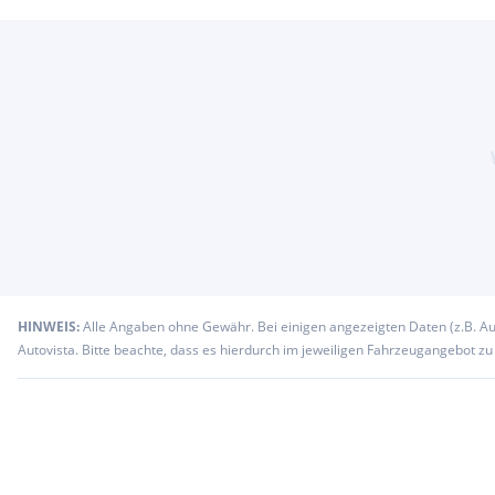
Eintausch/Inzahlungnahme Ihres Fahrzeugs.
günstige Finanzierungsmöglichkeiten mit bis zu 84 Monate La
Anzahlung (weitere info under ).
Besichtigung und Probefahrt nach Terminvereinbarung. Wir f
Besuch!
Weitere Informationen und Angebote finden Sie unter .
Auf Grund von hoher Kundenfrequenz bitten wir Sie um eine Te
erreichen uns telefonisch oder über WhatsApp unter .
Unsere Öffnungszeiten:
Montag bis Freitag 9:00 bis 19:00
Samstag 10:00 bis 15:00.
Ausstattungsabweichung, Irrtum und Eingabefehler vorbehalten
unverbindlich und ohne Gewähr.
HINWEIS:
Alle Angaben ohne Gewähr. Bei einigen angezeigten Daten (z.B. A
Autovista. Bitte beachte, dass es hierdurch im jeweiligen Fahrzeugangebot z