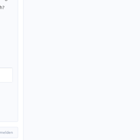
h?
 melden