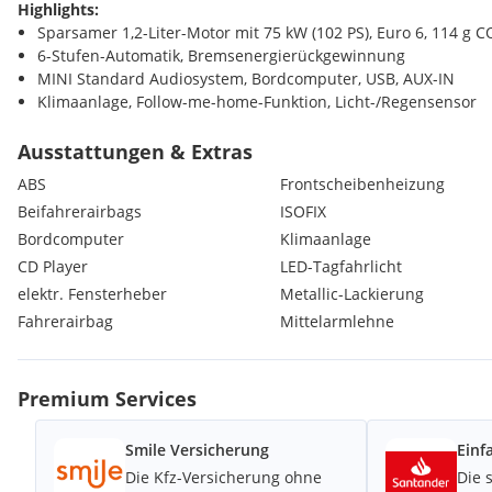
Highlights:
Sparsamer 1,2-Liter-Motor mit 75 kW (102 PS), Euro 6, 114 g 
6-Stufen-Automatik, Bremsenergierückgewinnung
MINI Standard Audiosystem, Bordcomputer, USB, AUX-IN
Klimaanlage, Follow-me-home-Funktion, Licht-/Regensensor
Active Guard Bremsassistent, DSC/DTC, Kurvenbremskontrolle
LED-Tagfahrlicht, Nebelscheinwerfer, beheizbare Scheiben
Ausstattungen & Extras
MINI typische Sidescuttles mit integrierten Blinkern, Dachspo
ABS
Frontscheibenheizung
Kompakter 5-Türer mit teilbarer Rücksitzbank, Reifendruck-K
Beifahrerairbags
ISOFIX
Ausstattungsliste:
Bordcomputer
Klimaanlage
Bremsleuchte
Airbag Fahrer-/Beifahrerseite
CD Player
LED-Tagfahrlicht
Antiblockiersystem (ABS)
elektr. Fensterheber
Metallic-Lackierung
Armlehne vorn
Fahrerairbag
Mittelarmlehne
Audiosystem: Radio MINI Standard
Auspuffanlage (1-Rohr-Anlage) Edelstahl
Außenspiegel elektr. verstellbar, schwarz
Premium Services
Außentemperaturanzeige
Autom. Begleitfunktion der Beleuchtung (Follow me home)
AUX-IN-Anschluss
Smile Versicherung
Einf
Bordcomputer
Die Kfz-Versicherung ohne
Die 