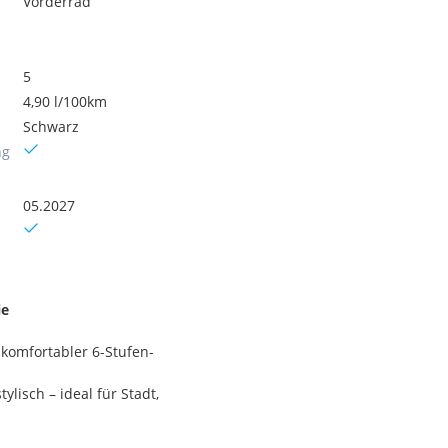
Vorderrad
5
4,90 l/100km
Schwarz
ng
05.2027
ie
komfortabler 6-Stufen-
lisch – ideal für Stadt,