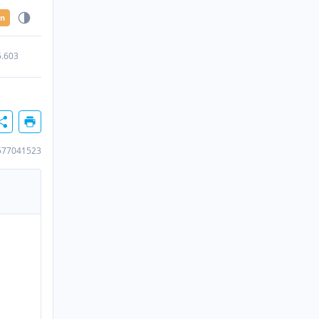
en
5.603
577041523
n