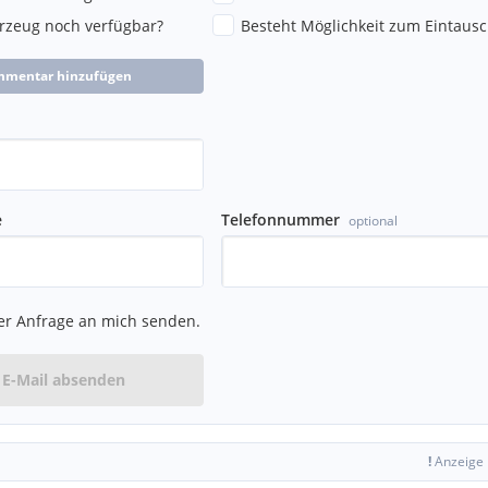
hrzeug noch verfügbar?
Besteht Möglichkeit zum Eintausc
mmentar hinzufügen
e
Telefonnummer
optional
er Anfrage an mich senden.
auch nach Ihrem Autokauf
E-Mail absenden
n.
 in Österreich.
f Wunsch (weitere info
!
Anzeige