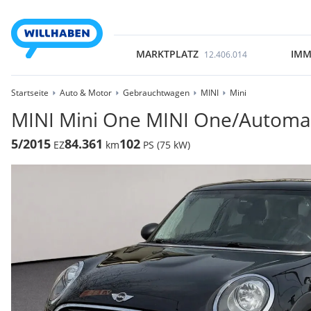
MARKTPLATZ
IMM
12.406.014
Startseite
Auto & Motor
Gebrauchtwagen
MINI
Mini
MINI Mini One MINI One/Automat
5/2015
84.361
102
EZ
km
PS (75 kW)