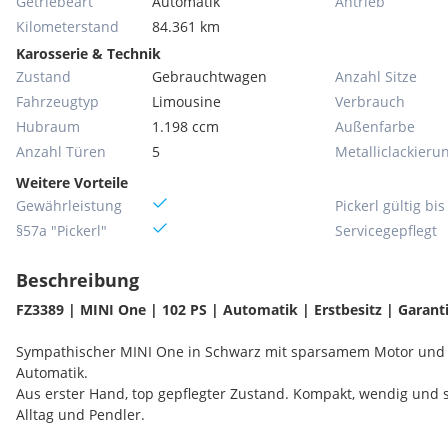
Getriebeart
Automatik
Antrieb
Kilometerstand
84.361 km
Karosserie & Technik
Zustand
Gebrauchtwagen
Anzahl Sitze
Fahrzeugtyp
Limousine
Verbrauch
Hubraum
1.198 ccm
Außenfarbe
Anzahl Türen
5
Metallic­lackieru
Weitere Vorteile
Gewährleistung
Pickerl gültig bis
§57a "Pickerl"
Servicegepflegt
Beschreibung
FZ3389 | MINI One | 102 PS | Automatik | Erstbesitz | Garant
Sympathischer MINI One in Schwarz mit sparsamem Motor und 
Automatik.
Aus erster Hand, top gepflegter Zustand. Kompakt, wendig und sty
Alltag und Pendler.