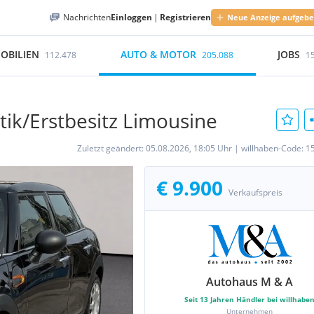
Nachrichten
Einloggen
|
Registrieren
Neue Anzeige aufgeb
OBILIEN
AUTO & MOTOR
JOBS
112.478
205.088
1
ik/Erstbesitz Limousine
Zuletzt geändert:
05.08.2026, 18:05 Uhr
|
willhaben-Code:
1
€ 9.900
Verkaufspreis
Autohaus M & A
Seit
13
Jahren Händler bei willhabe
Unternehmen