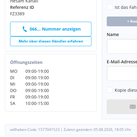
Hesam Kanali
Servolenkung Servotronic
Referenz ID
Ist das Fa
Sitz vorn links und rechts höhenverstellbar
FZ3389
Sitzausstattung: 5-Sitzer
+ Ko
Sitzbezug / Polsterung: Stoff Firework
Stahlfelgen 5,5x15 (Styling 12)
066... Nummer anzeigen
Name
Start-Stop-Knopf
Start/Stop-Anlage
Mehr über diesen Händler erfahren
Steckdose (12V-Anschluss) zusätzlich
Uni-Lackierung
USB-Schnittstelle
E-Mail-Adress
Öffnungszeiten
Bremsenergierückgewinnung
MO
09:00
-
19:00
Wärmeschutzverglasung getönt
DI
09:00
-
19:00
Warndreieck
MI
09:00
-
19:00
Wegfahrsperre
Kopie dies
DO
09:00
-
19:00
Zentralverriegelung mit Fernbedienung
FR
09:00
-
19:00
Unser Angebot:
SA
10:00
-
15:00
Bei uns endet die Betreuung nicht mit dem Kauf – wir sind 
immer für Sie da, denn Ihre Zufriedenheit liegt uns am Herze
1-Jahr Gewährleistung gemäß den gesetzlichen Bestimmungen
1-Jahr Gebrauchtwagen-Garantie über CarGarantie Austria au
willhaben-Code:
1577041523
|
Zuletzt geändert:
05.08.2026, 18:05
Uhr
under ).