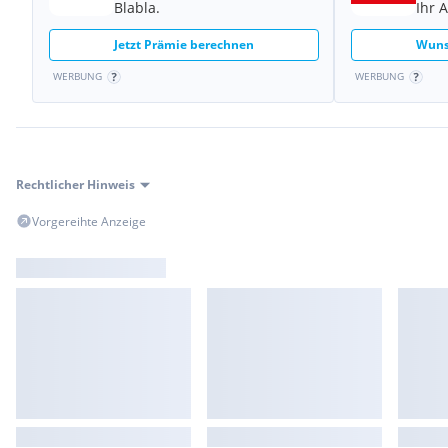
Bremsassistent
Blabla.
Ihr 
Dach in Wagenfarbe
Dachhimmel Satellite Grey
Jetzt Prämie berechnen
Wuns
Dachspoiler
WERBUNG
WERBUNG
Dauerfahrlicht
Drehzahlmesser
Dynamische Bremsleuchte
Dynamische Stabilitätskontrolle (DSC)
Dynamische Traktionskontrolle (DTC)
Rechtlicher Hinweis
Elektron. Bremskraftverteiler
Erste-Hilfe-Kasten / Verbandkasten
Vorgereihte Anzeige
Exterieurumfänge Sidescuttles mit integrierten Blinkern
Fahrassistenz-System: Active Guard (Bremsassistent)
Fensterheber elektrisch vorn + hinten
Fußmatten Velours
Geschwindigkeits-Regelanlage (Tempomat) mit Bremsfunktion
Getränkehalter vorn und hinten
Getriebe Automatik (6-Stufen)
Heckscheibe heizbar, Heckscheibenwischer
Innenausstattung: Color-Line Carbon Black
Innenraumfilter: Heizungsanlage mit Mikrofilter
Isofix-Aufnahmen für Kindersitz