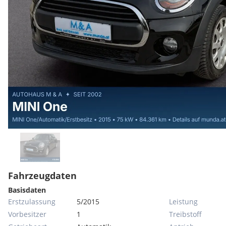
Fahrzeugdaten
Basisdaten
Erstzulassung
5/2015
Leistung
Vorbesitzer
1
Treibstoff