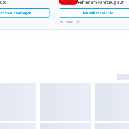
Auto
Fehler am Fahrzeug auf
chkredit anfragen
Ich will mehr Info
WERBUNG
 (DCC)