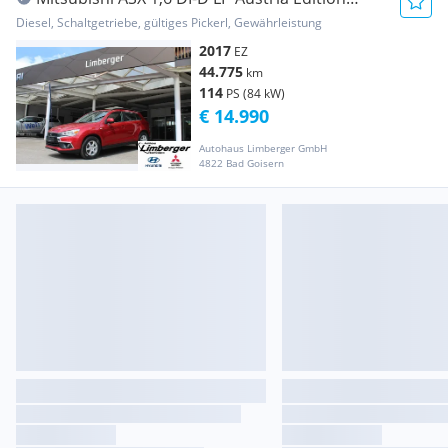
Connect
Diesel, Schaltgetriebe, gültiges Pickerl, Gewährleistung
2017
EZ
44.775
km
114
PS (84 kW)
€ 14.990
Autohaus Limberger GmbH
4822 Bad Goisern