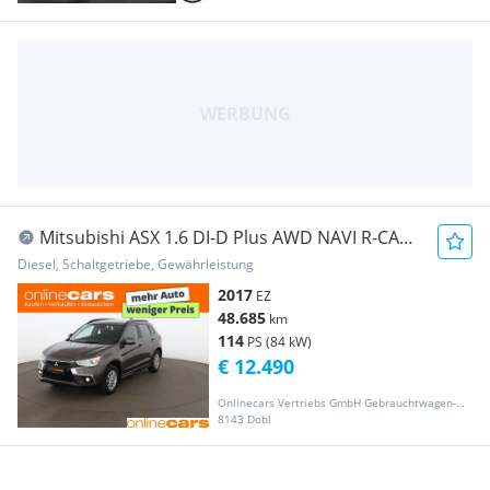
Mitsubishi ASX 1.6 DI-D Plus AWD NAVI R-CAM
SITZHZG TEMP PD
Diesel, Schaltgetriebe, Gewährleistung
2017
EZ
48.685
km
114
PS (84 kW)
€ 12.490
Onlinecars Vertriebs GmbH Gebrauchtwagen-Outlet  Werkstätte  Spenglerei  Lackiererei
8143 Dobl