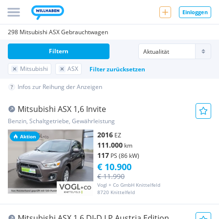
Einloggen
298 Mitsubishi ASX Gebrauchtwagen
Filtern
Mitsubishi
ASX
Filter zurücksetzen
Infos zur Reihung der Anzeigen
Mitsubishi ASX 1,6 Invite
Benzin, Schaltgetriebe, Gewährleistung
2016
EZ
Aktion
111.000
km
117
PS (86 kW)
€ 10.900
€ 11.990
Vogl + Co GmbH Knittelfeld
8720 Knittelfeld
Mitsubishi ASX 1,6 DI-D LP Austria Edition