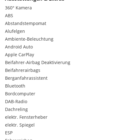
Keyless System (Handsfree Keycard)
360° Kamera
LED-Leselampe
ABS
10" Digitales Kombiinstrument
Abstandstempomat
Dachhimmel aus Stoff
Alufelgen
Geschwindigkeitsübertretungswarner - Overspeed
Prevention
Ambiente-Beleuchtung
Kosmetikspiegel
Android Auto
MULTI-SENSE System mit 3 Modi und Ambiente-
Apple CarPlay
Beleuchtung
Beifahrer-Airbag Deaktivierung
Zierelemente in Chrom
Beifahrerairbags
Rücksitzbank verschiebbar (16 cm)
Getriebe:2x4 DHT Hybrid Atomatikgetriebe
Berganfahrassistent
2 USB-Ports hinten
Bluetooth
Bordcomputer
DAB-Radio
Dachreling
elektr. Fensterheber
elektr. Spiegel
ESP