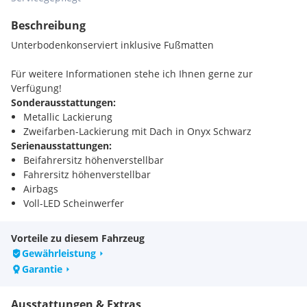
Beschreibung
Unterbodenkonserviert inklusive Fußmatten
Für weitere Informationen stehe ich Ihnen gerne zur
Verfügung!
Sonderausstattungen:
Metallic Lackierung
Zweifarben-Lackierung mit Dach in Onyx Schwarz
Serienausstattungen:
Beifahrersitz höhenverstellbar
Fahrersitz höhenverstellbar
Airbags
Voll-LED Scheinwerfer
6 Lautsprecher
Automatischer Notruf (eCall)
Vorteile zu diesem Fahrzeug
Reparaturset für Reifen
Gewährleistung
Abgedunkelte Heck- und Seitenscheiben
Garantie
Doppelter Laderaumboden
Elektrische Parkbremse mit Auto-Hold Funktion
Ausstattungen & Extras
Haifischantenne