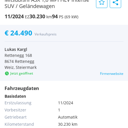
SUV / Geländewagen
11/2024
30.230
94
EZ
km
PS (69 kW)
€ 24.490
Verkaufspreis
Lukas Kargl
Rettenegg 168
8674 Rettenegg
Weiz, Steiermark
Jetzt geöffnet
Firmenwebsite
Fahrzeugdaten
Basisdaten
Erstzulassung
11/2024
Vorbesitzer
1
Getriebeart
Automatik
Kilometerstand
30.230 km