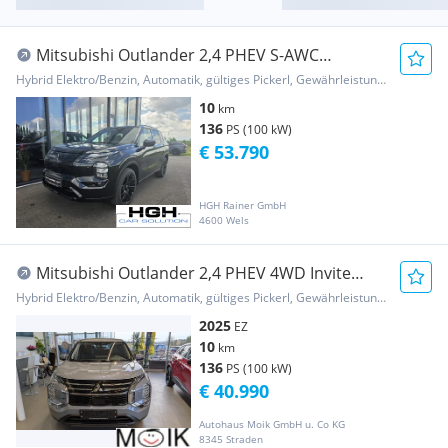
Mitsubishi Outlander 2,4 PHEV S-AWC
Diamond Luxury BLACK E...
Hybrid Elektro/Benzin, Automatik, gültiges Pickerl, Gewährleistung, Garantie
10
km
136
PS (100 kW)
€ 53.790
HGH Rainer GmbH
4600 Wels
Mitsubishi Outlander 2,4 PHEV 4WD Invite
220V AT
Hybrid Elektro/Benzin, Automatik, gültiges Pickerl, Gewährleistung, Garantie
2025
EZ
10
km
136
PS (100 kW)
€ 40.990
Autohaus Moik GmbH u. Co KG
8345 Straden