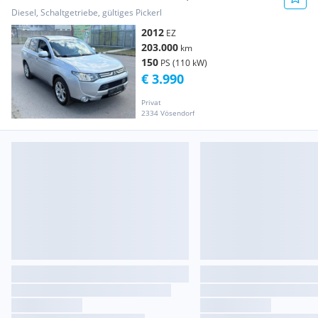
4x4
Diesel, Schaltgetriebe, gültiges Pickerl
2012
EZ
203.000
km
150
PS (110 kW)
€ 3.990
Privat
2334 Vösendorf