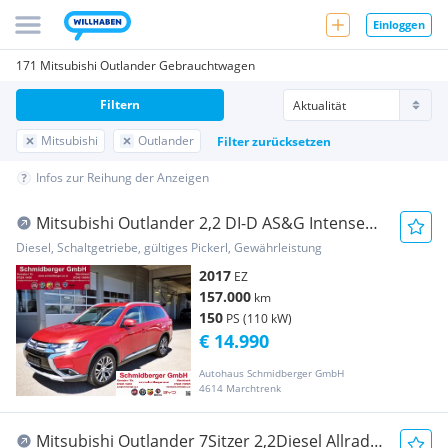
Einloggen
171 Mitsubishi Outlander Gebrauchtwagen
Filtern
Mitsubishi
Outlander
Filter zurücksetzen
Infos zur Reihung der Anzeigen
Mitsubishi Outlander 2,2 DI-D AS&G Intense+
AHK/7Sitze/Kamera
Diesel, Schaltgetriebe, gültiges Pickerl, Gewährleistung
2017
EZ
157.000
km
150
PS (110 kW)
€ 14.990
Autohaus Schmidberger GmbH
4614 Marchtrenk
Mitsubishi Outlander 7Sitzer 2,2Diesel Allrad