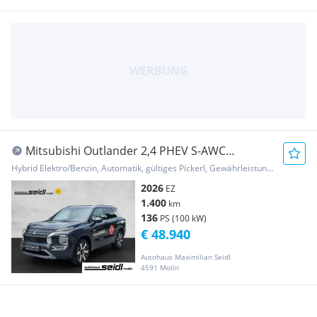
Mitsubishi Outlander 2,4 PHEV S-AWC
Diamond Systemleistung...
Hybrid Elektro/Benzin, Automatik, gültiges Pickerl, Gewährleistung, Garantie
2026
EZ
1.400
km
136
PS (100 kW)
€ 48.940
Autohaus Maximilian Seidl
4591 Molln