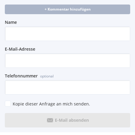
Fahrersitz höhenverstellbar
+ Kommentar hinzufügen
ECO-Modus
Lederlenkrad
Name
17-Zoll Räder mit Leichtmetallfelgen
360° Around View Kameras
Sprachsteuerung
Fernlichtassistent
E-Mail-Adresse
Beifahrerairbag deaktivierbar
Mittelarmlehne
Spurhaltewarner
Manuelle Sitzverstellung
Beheizbare Heckscheibe
Telefonnummer
optional
5 Sitze
Abgedunkelte Scheiben hinten
Lenkrad verstellbar
Schlüsselloses Zugangs- und Startsystem
Kopie dieser Anfrage an mich senden.
Außenspiegel elektrisch einstellbar
beheizbar und anklappbar
Radio-Navigationssystem inkl. BOSE Soundsystem
E-Mail absenden
Tempomat mit adaptiver Geschwindigkeitsregelung