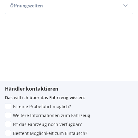
Akku im Kaufpreis enthalten
Öffnungszeiten
Automatikgetriebe
Rückfahrkamera
Autobahn- und Stauassistent
Akustischer Warngeber für E-Fahrzeuge
Schwarzes Dach
BOSE Surround Soundsystem
Multifunktionslenkrad
Lederpolsterung
Haifischantenne
Kopfstützen hinten
Handsfree-Parking
Zentralverriegelung mit Funkverbindung
Fahrer- und Beifahrerairbag inkl. Seitenairbags
Händler kontaktieren
Spurhalteassistent
Das will ich über das Fahrzeug wissen:
Notbremsassistent
ASR/ESP
Ist eine Probefahrt möglich?
Beheizbare Vordersitze
Weitere Informationen zum Fahrzeug
Kartenmaterial Europa
LED-Tagfahrlicht
Ist das Fahrzeug noch verfügbar?
Reifendruckkontrolle
Besteht Möglichkeit zum Eintausch?
Bordcomputer