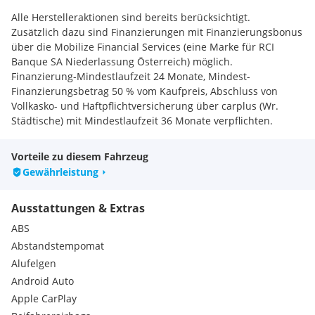
Alle Herstelleraktionen sind bereits berücksichtigt.
Zusätzlich dazu sind Finanzierungen mit Finanzierungsbonus
über die Mobilize Financial Services (eine Marke für RCI
Banque SA Niederlassung Österreich) möglich.
Finanzierung-Mindestlaufzeit 24 Monate, Mindest-
Finanzierungsbetrag 50 % vom Kaufpreis, Abschluss von
Vollkasko- und Haftpflichtversicherung über carplus (Wr.
Städtische) mit Mindestlaufzeit 36 Monate verpflichten.
Es gelten die Annahmerichtlinien der Versicherung und der
Bank. Für ein detailliertes Angebot kontaktieren Sie ihren
Vorteile zu diesem Fahrzeug
Händler.
Gewährleistung
ENTDECKEN SIE IHR TRAUMFAHRZEUG
Ausstattungen & Extras
Vielen Dank für Ihr Interesse an unserem Fahrzeug.
ABS
Abstandstempomat
Unser kompetentes Verkaufs-Team freut sich auf Ihre
Alufelgen
Anfrage und lädt Sie gerne zu einem persönlichen
Android Auto
Beratungsgespräch und einer Probefahrt ein.
Apple CarPlay
Fahrzeugstandort kann variieren, bitte vor Besuch um