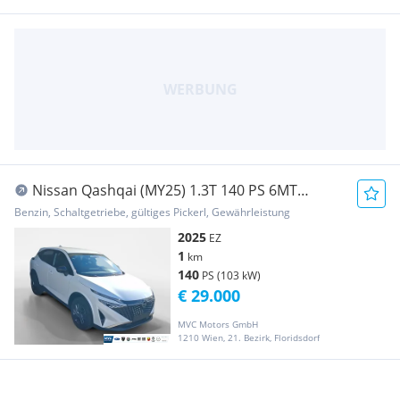
Nissan Qashqai (MY25) 1.3T 140 PS 6MT
Acenta+
Benzin, Schaltgetriebe, gültiges Pickerl, Gewährleistung
2025
EZ
1
km
140
PS (103 kW)
€ 29.000
MVC Motors GmbH
1210 Wien, 21. Bezirk, Floridsdorf