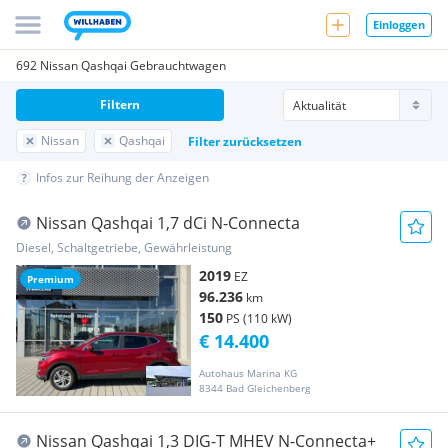
Einloggen
692 Nissan Qashqai Gebrauchtwagen
Filtern
Nissan
Qashqai
Filter zurücksetzen
Infos zur Reihung der Anzeigen
Nissan Qashqai 1,7 dCi N-Connecta
Diesel, Schaltgetriebe, Gewährleistung
2019
EZ
Premium
96.236
km
150
PS (110 kW)
€ 14.400
Autohaus Marina KG
8344 Bad Gleichenberg
Nissan Qashqai 1,3 DIG-T MHEV N-Connecta+