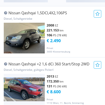
Nissan Qashqai 1,5DCI,4X2,106PS
Diesel, Schaltgetriebe
2008
EZ
221.153
km
106
PS (78 kW)
€ 2.490
Privat
3400 Klosterneuburg
Nissan Qashqai +2 1,6 dCi 360 Start/Stop 2WD
Diesel, Schaltgetriebe, gültiges Pickerl
2013
EZ
172.350
km
131
PS (96 kW)
€ 8.600
Privat
1110 Wien, 11. Bezirk, Simmering