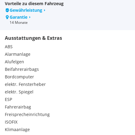
Vorteile zu diesem Fahrzeug
Unser Opel Verkaufsberater:
Gewährleistung
Garantie
Thomas Schönhuber (0) 7612/62662-343
14 Monate
Wir beraten Sie über individuelle Kredit- oder
Ausstattungen & Extras
Leasingfinanzierungen sowie eine günstige
Fahrzeugversicherung.
ABS
Alarmanlage
team mairhuber - best service for you
Alufelgen
Beifahrerairbags
Angebot vorbehaltlich Verfügbarkeit, Druck- und
Beschreibungsfehler. Symbolabbildungen möglich.
Bordcomputer
elektr. Fensterheber
Serienausstattungen:
elektr. Spiegel
Leuchtweitenregulierung, manuell
ESP
Außenspiegelgehäuse in schwarz
Fahrerairbag
Elektronische Bremskraftverteilung
Freisprecheinrichtung
LED-Rückleuchten
Elektrische Parkbremse
ISOFIX
LED-Innenraumbeleuchtung
Klimaanlage
Dachhimmel schwarz