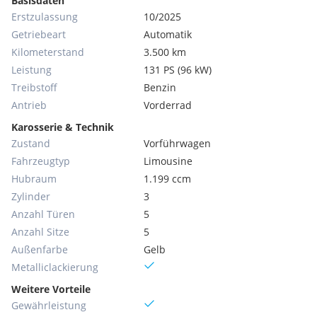
Basisdaten
Erstzulassung
10/2025
Getriebeart
Automatik
Kilometerstand
3.500 km
Leistung
131 PS (96 kW)
Treibstoff
Benzin
Antrieb
Vorderrad
Karosserie & Technik
Zustand
Vorführwagen
Fahrzeugtyp
Limousine
Hubraum
1.199 ccm
Zylinder
3
Anzahl Türen
5
Anzahl Sitze
5
Außenfarbe
Gelb
Metallic­lackierung
Weitere Vorteile
Gewährleistung