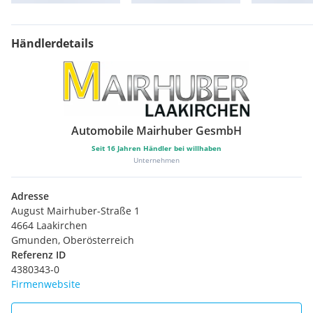
Seitenairbags
Sitzheizung
Einparkhilfe hi. + vo.
Händlerdetails
Zentralverriegelung mit Funkfernbedienung
Beifahrer Airbag
Airbag
Radio
Einparkhilfe
Lederlenkrad
Automobile Mairhuber GesmbH
Reifendruck-Kontrolle
Seit
16
Jahren Händler bei willhaben
Armauflage vorne
Unternehmen
Mittelarmlehne
elektr. Fensterheber vo & hi
Adresse
elektr. Fensterheber
August Mairhuber-Straße 1
Aussenspiegel elektrisch
4664 Laakirchen
ABS
Gmunden, Oberösterreich
Zentralverriegelung
Referenz ID
4380343-0
Firmenwebsite