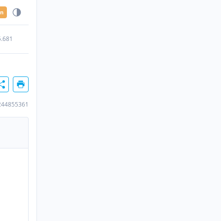
en
5.681
244855361