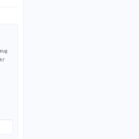
zeug
h?