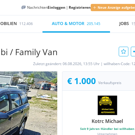
Nachrichten
Einloggen
|
Registrieren
Neue Anzeige aufgeb
OBILIEN
AUTO & MOTOR
JOBS
112.406
205.145
1
bi / Family Van
Zuletzt geändert:
06.08.2026, 13:55 Uhr
|
willhaben-Code:
1
€ 1.000
Verkaufspreis
Kotrc Michael
Seit
9
Jahren Händler bei willhaben
Unternehmen