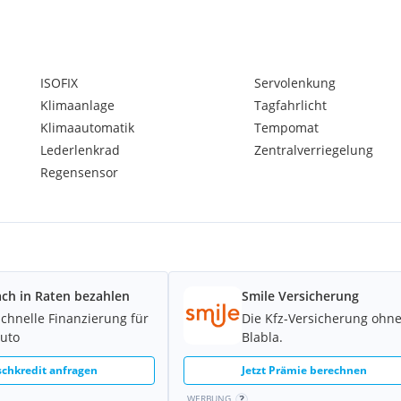
ISOFIX
Servolenkung
Klimaanlage
Tagfahrlicht
Klimaautomatik
Tempomat
Lederlenkrad
Zentralverriegelung
Regensensor
nverstellbar) und hinten
ung
ach in Raten bezahlen
Smile Versicherung
schnelle Finanzierung für
Die Kfz-Versicherung ohn
ft und Parkmünzen
Auto
Blabla.
chkredit anfragen
Jetzt Prämie berechnen
WERBUNG