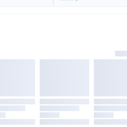
sautomatik
atin stone