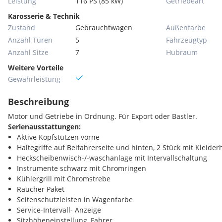
Leistung
116 PS (85 kW)
Getriebeart
Karosserie & Technik
Zustand
Gebrauchtwagen
Außenfarbe
Anzahl Türen
5
Fahrzeugtyp
Anzahl Sitze
7
Hubraum
Weitere Vorteile
Gewährleistung
Beschreibung
Motor und Getriebe in Ordnung. Für Export oder Bastler.
Serienausstattungen:
Aktive Kopfstützen vorne
Haltegriffe auf Beifahrerseite und hinten, 2 Stück mit Kleide
Heckscheibenwisch-/-waschanlage mit Intervallschaltung
Instrumente schwarz mit Chromringen
Kühlergrill mit Chromstrebe
Raucher Paket
Seitenschutzleisten in Wagenfarbe
Service-Intervall- Anzeige
Sitzhöheneinstellung, Fahrer