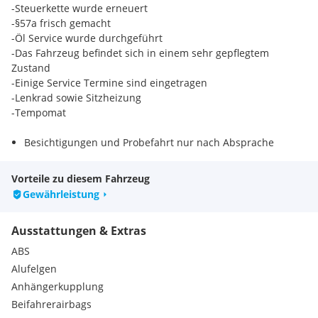
-Steuerkette wurde erneuert
-§57a frisch gemacht
-Öl Service wurde durchgeführt
-Das Fahrzeug befindet sich in einem sehr gepflegtem
Zustand
-Einige Service Termine sind eingetragen
-Lenkrad sowie Sitzheizung
-Tempomat
Besichtigungen und Probefahrt nur nach Absprache
möglich
Finanzierung möglich
Vorteile zu diesem Fahrzeug
gerne tauschen wir Ihr Fahrzeug auch ein
Gewährleistung
KTCars
Ausstattungen & Extras
Serienausstattungen:
Dieselpartikelfilter
ABS
Komfortsitze
Alufelgen
Gepäckraumabdeckung
Anhängerkupplung
Kühlergrill mit Chromstrebe
Beifahrerairbags
Leseleuchten vorne