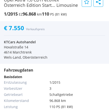
Österreich Edition Start... Limousine
1/2015
96.868
110
EZ
km
PS (81 kW)
€ 7.550
Verkaufspreis
KTCars Autohandel
Hovalstraße 14
4614 Marchtrenk
Wels-Land, Oberösterreich
Fahrzeugdaten
Basisdaten
Erstzulassung
1/2015
Vorbesitzer
3
Getriebeart
Schaltgetriebe
Kilometerstand
96.868 km
Leistung
110 PS (81 kW)