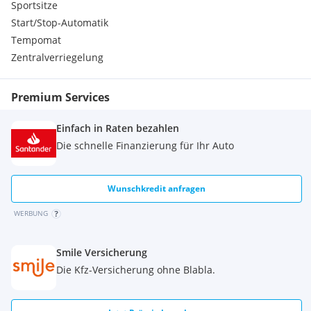
Sportsitze
ecoFLEX - Emblem
Start/Stop-Automatik
Lüftungsdüsenumrandungen , Titangrau
Tempomat
Getränkehalter, hinten
Gurtwarner, Fahrer, Beifahrer
Zentralverriegelung
Halogen-Scheinwerfer, in Hochglanz Chromoptik
Kopfstützen hinten 2
Premium Services
Make-Up-Spiegel in Sonnenblenden, Beifahrer
Türinnenverkleidung Schwarz
Einfach in Raten bezahlen
Mittelkonsole, in Dolomit Pearl oder Silver Dust
Türverkleidung, Stoff Atlantis
Die schnelle Finanzierung für Ihr Auto
Steckdose, 12V
Gurtwarner, Beifahrer (optisch sowie akustisch)
Türdekorleisten, Dolomit Pearl oder Silver Dust
Wunschkredit anfragen
USB-Audio Schnittstelle, limitiert auf 2500 MP3-Files auf
WERBUNG
einem USB-Stick
Smile Versicherung
Die Kfz-Versicherung ohne Blabla.