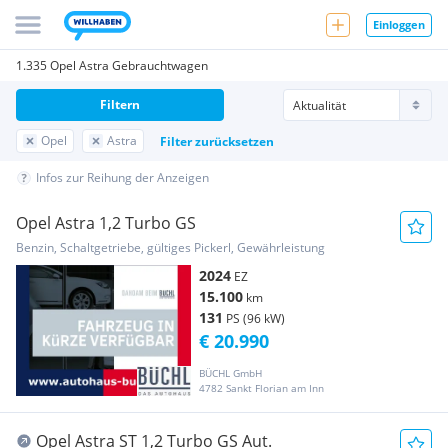
Einloggen
1.335 Opel Astra Gebrauchtwagen
Filtern
Opel
Astra
Filter zurücksetzen
Infos zur Reihung der Anzeigen
Opel Astra 1,2 Turbo GS
Benzin, Schaltgetriebe, gültiges Pickerl, Gewährleistung
2024
EZ
15.100
km
131
PS (96 kW)
€ 20.990
BÜCHL GmbH
4782 Sankt Florian am Inn
Opel Astra ST 1,2 Turbo GS Aut.