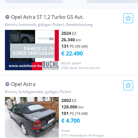
Opel Astra ST 1,2 Turbo GS Aut.
Benzin, Automatik, gültiges Pickerl, Gewährleistung
2024
EZ
26.340
km
131
PS (96 kW)
€ 22.490
BÜCHL GmbH
4782 Sankt Florian am Inn
Opel Astra
Benzin, Schaltgetriebe, gültiges Pickerl
2002
EZ
128.000
km
101
PS (74 kW)
€ 4.700
Privat
5731 Hollersbach im Pinzgau