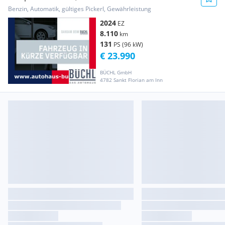
Benzin, Automatik, gültiges Pickerl, Gewährleistung
2024
EZ
8.110
km
131
PS (96 kW)
€ 23.990
BÜCHL GmbH
4782 Sankt Florian am Inn