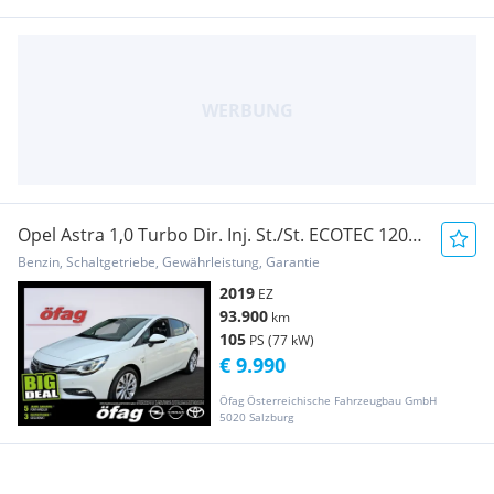
Opel Astra 1,0 Turbo Dir. Inj. St./St. ECOTEC 120
Ja...
Benzin, Schaltgetriebe, Gewährleistung, Garantie
2019
EZ
93.900
km
105
PS (77 kW)
€ 9.990
Öfag Österreichische Fahrzeugbau GmbH
5020 Salzburg