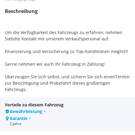
Beschreibung
Um die Verfügbarkeit des Fahrzeugs zu erfahren, nehmen
Siebitte Kontakt mit unserem Verkaufspersonal auf.
Finanzierung und Versicherung zu Top-Konditionen möglich!
Gerne nehmen wir auch Ihr Fahrzeug in Zahlung!
Überzeugen Sie sich selbst, und sichern Sie sich einenTermin
zur Besichtigung und Probefahrt dieses großartigen
Fahrzeugs.
Um uns ausreichend Zeit für Sie zu nehmen, bitten wir
Vorteile zu diesem Fahrzeug
umvorherige Terminvereinbarung!
Gewährleistung
Garantie
Unser Verkaufsteam berät Sie gerne!
2 Jahre
* Wir sind Spoticar Partner – nähere Infos überdieses