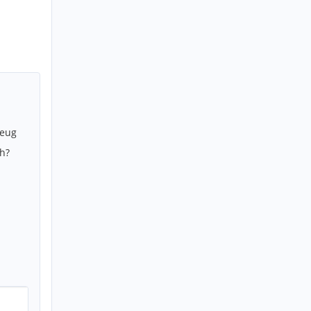
zeug
h?