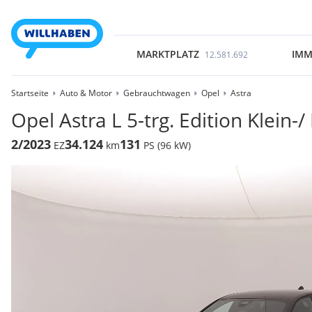
MARKTPLATZ
IMM
12.581.692
Startseite
Auto & Motor
Gebrauchtwagen
Opel
Astra
Opel Astra L 5-trg. Edition Klei
2/2023
34.124
131
EZ
km
PS (96 kW)