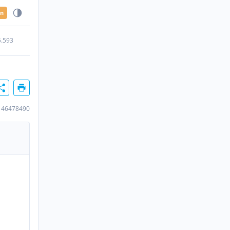
en
5.593
146478490
n