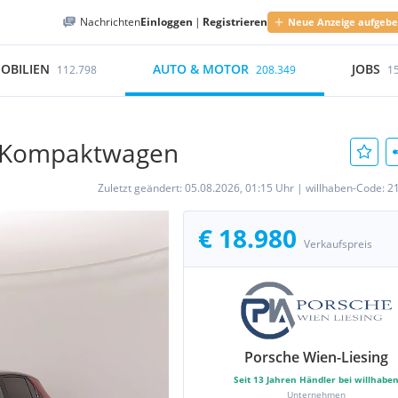
Nachrichten
Einloggen
|
Registrieren
Neue Anzeige aufgeb
OBILIEN
AUTO & MOTOR
JOBS
112.798
208.349
1
n-/ Kompaktwagen
Zuletzt geändert:
05.08.2026, 01:15 Uhr
|
willhaben-Code:
2
€ 18.980
Verkaufspreis
Porsche Wien-Liesing
Seit
13
Jahren Händler bei willhabe
Unternehmen