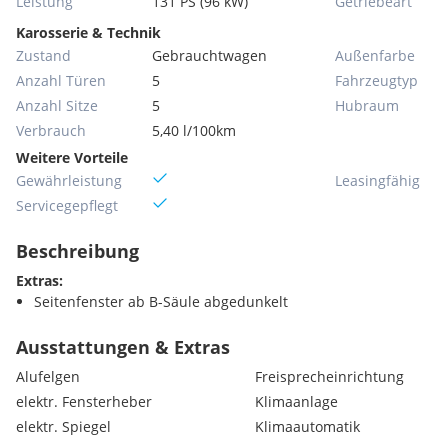
Leistung
131 PS (96 kW)
Getriebeart
Karosserie & Technik
Zustand
Gebrauchtwagen
Außenfarbe
Anzahl Türen
5
Fahrzeugtyp
Anzahl Sitze
5
Hubraum
Verbrauch
5,40 l/100km
Weitere Vorteile
Gewährleistung
Leasingfähig
Servicegepflegt
Beschreibung
Extras:
Seitenfenster ab B-Säule abgedunkelt
Ausstattungen & Extras
Alufelgen
Freisprecheinrichtung
elektr. Fensterheber
Klimaanlage
elektr. Spiegel
Klimaautomatik