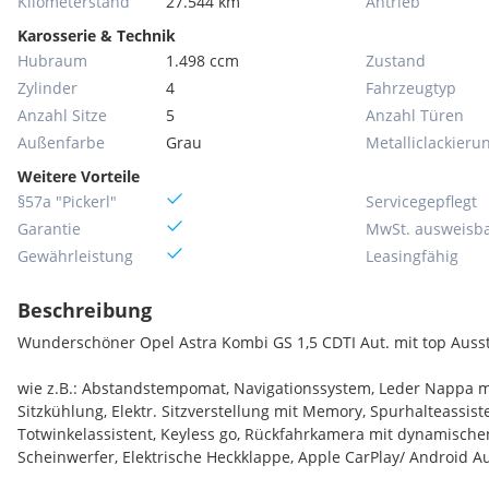
Kilometerstand
27.544 km
Antrieb
Karosserie & Technik
Hubraum
1.498 ccm
Zustand
Zylinder
4
Fahrzeugtyp
Anzahl Sitze
5
Anzahl Türen
Außenfarbe
Grau
Metallic­lackieru
Weitere Vorteile
§57a "Pickerl"
Servicegepflegt
Garantie
MwSt. ausweisb
Gewährleistung
Leasingfähig
Beschreibung
Wunderschöner Opel Astra Kombi GS 1,5 CDTI Aut. mit top Auss
wie z.B.: Abstandstempomat, Navigationssystem, Leder Nappa mi
Sitzkühlung, Elektr. Sitzverstellung mit Memory, Spurhalteassiste
Totwinkelassistent, Keyless go, Rückfahrkamera mit dynamischen
Scheinwerfer, Elektrische Heckklappe, Apple CarPlay/ Android Au