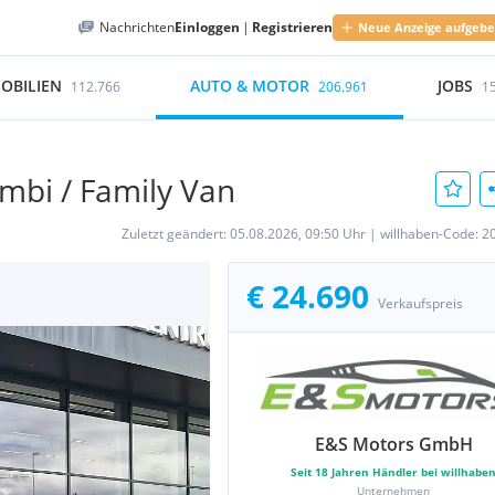
Nachrichten
Einloggen
|
Registrieren
Neue Anzeige aufgeb
OBILIEN
AUTO & MOTOR
JOBS
112.766
206.961
1
ombi / Family Van
Zuletzt geändert:
05.08.2026, 09:50 Uhr
|
willhaben-Code:
2
€ 24.690
Verkaufspreis
E&S Motors GmbH
Seit
18
Jahren Händler bei willhabe
Unternehmen