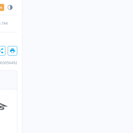
en
5.744
003056492
n