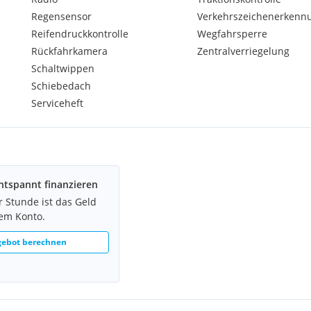
Regensensor
Verkehrszeichenerkenn
Reifendruckkontrolle
Wegfahrsperre
Rückfahrkamera
Zentralverriegelung
sunder Rücken e. V.)
Schaltwippen
Schiebedach
Serviceheft
ntspannt finanzieren
r Stunde ist das Geld
rem Konto.
gebot berechnen