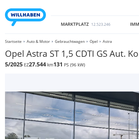
MARKTPLATZ
IMM
12.523.246
Startseite
Auto & Motor
Gebrauchtwagen
Opel
Astra
Opel Astra ST 1,5 CDTI GS Aut. K
5/2025
27.544
131
EZ
km
PS (96 kW)