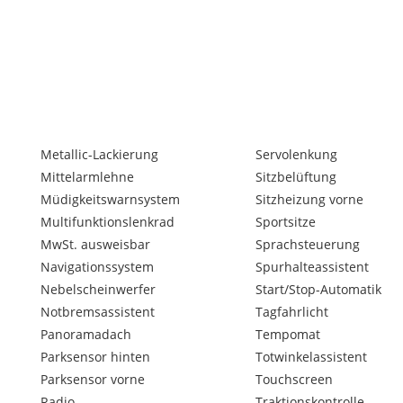
Metallic-Lackierung
Servolenkung
Mittelarmlehne
Sitzbelüftung
Müdigkeitswarnsystem
Sitzheizung vorne
Multifunktionslenkrad
Sportsitze
MwSt. ausweisbar
Sprachsteuerung
Navigationssystem
Spurhalteassistent
Nebelscheinwerfer
Start/Stop-Automatik
Notbremsassistent
Tagfahrlicht
Panoramadach
Tempomat
Parksensor hinten
Totwinkelassistent
Parksensor vorne
Touchscreen
Radio
Traktionskontrolle