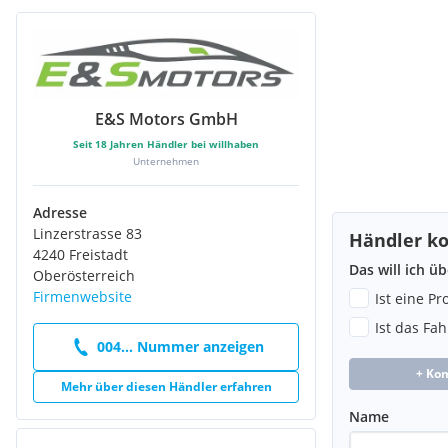
Beheizbare ThermaTec Windschutzscheibe
Querverkehrswarner
Verkehrsschilderkennung
Wireless Charging
E&S Motors GmbH
Seit
18
Jahren Händler bei willhaben
Unternehmen
Adresse
Linzerstrasse 83
Händler ko
4240 Freistadt
Das will ich ü
Oberösterreich
Firmenwebsite
Ist eine P
Ist das Fa
004... Nummer anzeigen
+ Ko
Mehr über diesen Händler erfahren
Name