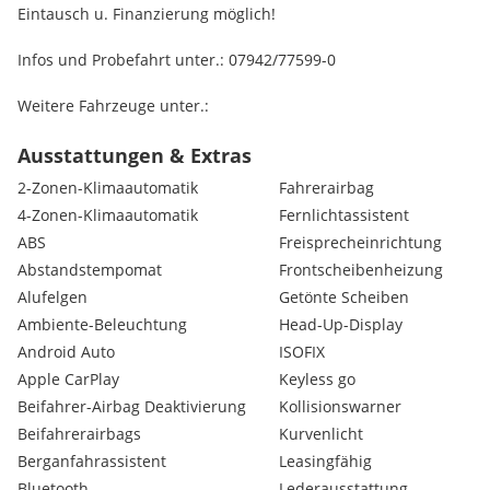
Eintausch u. Finanzierung möglich!
Infos und Probefahrt unter.: 07942/77599-0
Weitere Fahrzeuge unter.:
FZG Nr.: 018222
Ausstattungen & Extras
Extras:
2-Zonen-Klimaautomatik
Fahrerairbag
2 Zündschlüssel
4-Zonen-Klimaautomatik
Fernlichtassistent
davon einer klappbar
ABS
Freisprecheinrichtung
3. Kopfstütze
hinten
Abstandstempomat
Frontscheibenheizung
höhenverstellbar
Alufelgen
Getönte Scheiben
360-Grad Kamera
Ambiente-Beleuchtung
Head-Up-Display
8-Gang-Automatik
Android Auto
ISOFIX
Ausziehbare Oberschenkelauflage
Apple CarPlay
Keyless go
Fahrer
Außenrückspiegel elektrisch einstellbar
Beifahrer-Airbag Deaktivierung
Kollisionswarner
beheizbar und anklappbar
Beifahrerairbags
Kurvenlicht
Außenspiegelgehäuse in Schwarz
Berganfahrassistent
Leasingfähig
Beheizbare ThermaTec Windschutzscheibe
Bluetooth
Lederausstattung