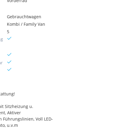
Vorderrad
Gebrauchtwagen
Kombi / Family Van
5
ng
ar
tattung!
t Sitzheizung u.
nt, Aktiver
 Führungslinien, Voll LED-
to, u.v.m