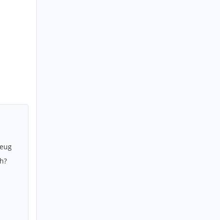
zeug
h?