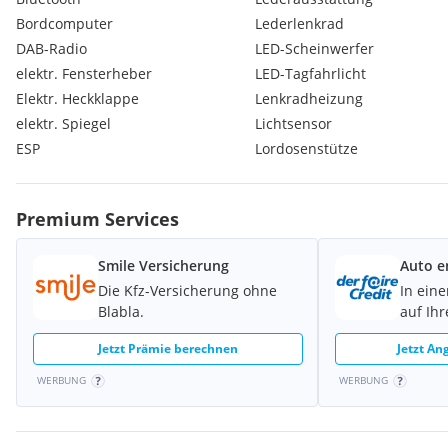
Dach-Designlinie in schwarz
Bordcomputer
Lederlenkrad
Dachhimmel Schwarz
Dreipunkt-Sicherheitsgurte auf allen Plätzen
DAB-Radio
LED-Scheinwerfer
Gurtkraftbegrenzer
elektr. Fensterheber
LED-Tagfahrlicht
Ergonomischer Sport-Aktiv-Sitz mit Gütesiegel AGR (Aktion Ge
Elektr. Heckklappe
Lenkradheizung
Fahrer
elektr. Spiegel
Lichtsensor
Flex Floor mit 2 Netzen
ESP
Lordosenstütze
Garantie
Glasschiebe-Sonnendach
elektrisch
Innenrückspiegel
Premium Services
rahmenlos
automatisch abblendend
Smile Versicherung
Auto e
IntelliLux LED Pixel Licht
Die Kfz-Versicherung ohne
In eine
Komfort Paket GS/GSe Sports Tourer
Blabla.
auf Ih
Glasschiebe-Sonnendach
elektrisch
Jetzt Prämie berechnen
Jetzt An
LED-Innenraumbeleuchtung
WERBUNG
WERBUNG
Lackierung Dach in Schwarz
Lackierung
Uni Lackierung
Make-up-Spiegel in beiden Sonnenblenden