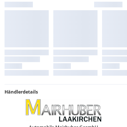
Bordcomputer
Lichtsensor
Klimaanlage
Sportpaket
Bremsassistent
Dab Tuner
Eco Start-Stop Funktion
Freisprecheinrichtung
Kindersitzbefestigung Isofix
Navigationssystem
Schaltwippen
Schlüssellose Zentralverriegelung
Wegfahrsperre
LED-Scheinwerfer
Seitenairbags
Händlerdetails
Sitzheizung
Einparkhilfe hi. + vo.
Lenkradheizung
Sprachsteuerung
Beifahrer Airbag
Airbag