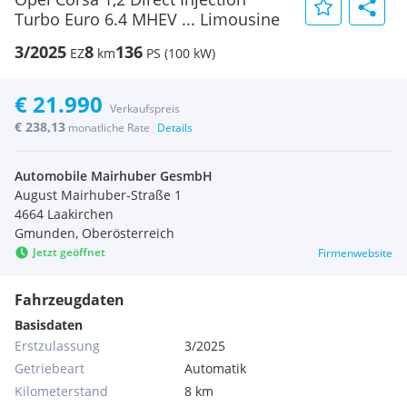
Turbo Euro 6.4 MHEV ... Limousine
3/2025
8
136
EZ
km
PS (100 kW)
€ 21.990
Verkaufspreis
€ 238,13
|
monatliche Rate
Details
Automobile Mairhuber GesmbH
August Mairhuber-Straße 1
4664 Laakirchen
Gmunden, Oberösterreich
Jetzt geöffnet
Firmenwebsite
Fahrzeugdaten
Basisdaten
Erstzulassung
3/2025
Getriebeart
Automatik
Kilometerstand
8 km