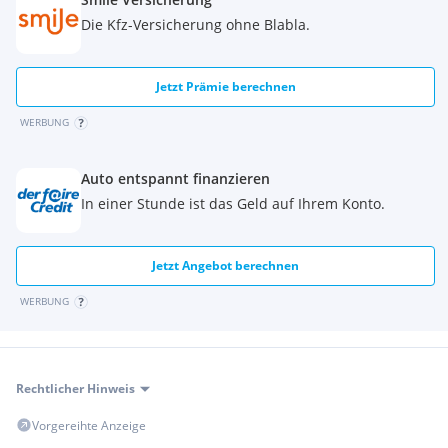
Volldigitales 7 ´´-Fahrerinfodisplay, farbig
Die Kfz-Versicherung ohne Blabla.
Extras:
MWST Ausweisbar
KEYLESS-GO
Jetzt Prämie berechnen
Multifunktionslenkrad
Rückfahrkamera
WERBUNG
Spurwechselwarnung
LED Tagfahrlicht
Auto entspannt finanzieren
Winterpaket
In einer Stunde ist das Geld auf Ihrem Konto.
Bluetooth
Tempomat mit Bremsfunktion
Tempomat
Jetzt Angebot berechnen
Totwinkel-Assistent
Abstandstempomat
WERBUNG
Aktiver Spurhalte-Assistent
Leichtmetallfelgen
Regensensor
Spurhalte-Assistent
Rechtlicher Hinweis
Klimaautomatik
Antischlupfregelung
Vorgereihte Anzeige
Alarmanlage