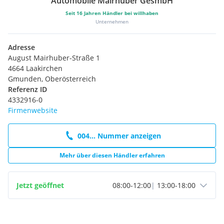
Automobile Mairhuber GesmbH
Radio
Einparkhilfe
Seit
16
Jahren Händler bei willhaben
Lederlenkrad
Unternehmen
Reifendruck-Kontrolle
Mittelarmlehne
Adresse
Tagfahrlichtschaltung
August Mairhuber-Straße 1
elektr. Fensterheber
4664 Laakirchen
Aussenspiegel elektrisch
Gmunden, Oberösterreich
ABS
Referenz ID
Servolenkung
4332916-0
Zentralverriegelung
Firmenwebsite
004... Nummer anzeigen
Mehr über diesen Händler erfahren
Jetzt geöffnet
08:00
-
12:00
|
13:00
-
18:00