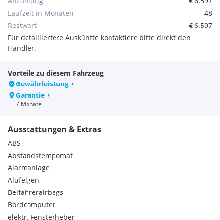
Anzahlung
€ 6.597
Fahrzeugversicherung.
Laufzeit in Monaten
48
Restwert
€ 6.597
team mairhuber - best service for you
Für detailliertere Auskünfte kontaktiere bitte direkt den
Händler.
Angebot vorbehaltlich Verfügbarkeit, Druck- und
Beschreibungsfehler. Symbolabbildungen möglich.
Vorteile zu diesem Fahrzeug
Serienausstattungen:
Gewährleistung
Leseleuchten vorne
Garantie
Außenspiegelgehäuse in schwarz
7 Monate
Dreipunkt-Sicherheitsgurte auf allen Plätzen
Wärmeschutzrundumverglasung getönt
Ausstattungen & Extras
Airbag- und Rückhaltesystem
B-Säule in Hochglanzschwarz
ABS
Fahrersitz 6-fach manuell verstellbar (Sitzlänge, -lehne und
Abstandstempomat
höhe)
Alarmanlage
Haltegriffe, Fahrer und Beifahrer
Alufelgen
Kofferaumbeleuchtung
Beifahrerairbags
LED-Rückleuchten
Türaußengriffe, in Wagenfarbe
Bordcomputer
Adaptives Bremslicht
elektr. Fensterheber