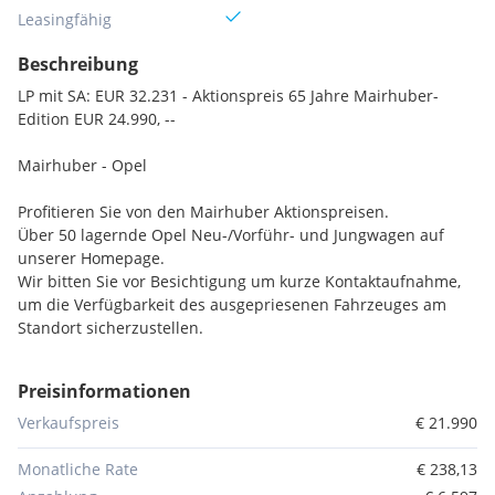
Leasingfähig
Beschreibung
LP mit SA: EUR 32.231 - Aktionspreis 65 Jahre Mairhuber-
Edition EUR 24.990, --
Mairhuber - Opel
Profitieren Sie von den Mairhuber Aktionspreisen.
Über 50 lagernde Opel Neu-/Vorführ- und Jungwagen auf
unserer Homepage.
Wir bitten Sie vor Besichtigung um kurze Kontaktaufnahme,
um die Verfügbarkeit des ausgepriesenen Fahrzeuges am
Standort sicherzustellen.
Unser Opel Verkaufsberater:
Preisinformationen
Thomas Schönhuber (0) 7612/62662-343
Verkaufspreis
€ 21.990
Wir beraten Sie über individuelle Kredit- oder
Monatliche Rate
€ 238,13
Leasingfinanzierungen sowie eine günstige