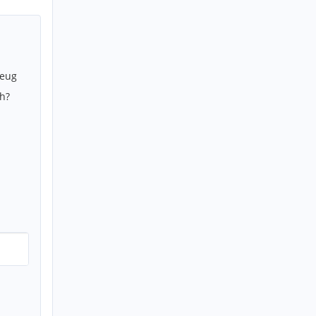
zeug
h?