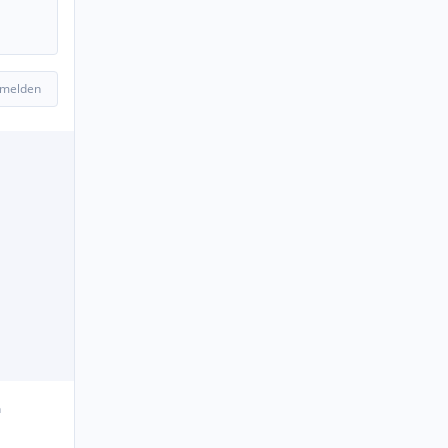
 melden
n