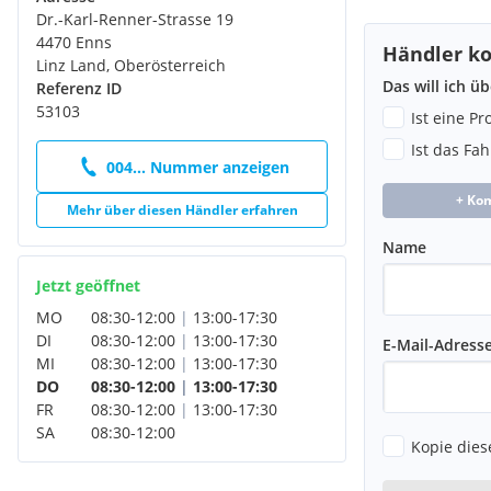
Dr.-Karl-Renner-Strasse 19
4470 Enns
Händler ko
Linz Land, Oberösterreich
Das will ich ü
Referenz ID
53103
Ist eine P
Ist das Fa
004... Nummer anzeigen
+ Ko
Mehr über diesen Händler erfahren
Name
Jetzt geöffnet
MO
08:30
-
12:00
|
13:00
-
17:30
DI
08:30
-
12:00
|
13:00
-
17:30
E-Mail-Adress
MI
08:30
-
12:00
|
13:00
-
17:30
DO
08:30
-
12:00
|
13:00
-
17:30
FR
08:30
-
12:00
|
13:00
-
17:30
SA
08:30
-
12:00
Kopie dies