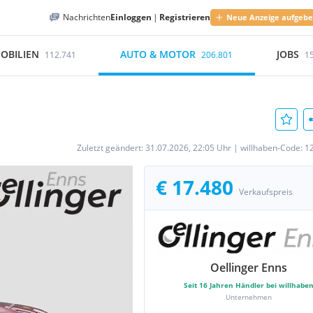
Nachrichten
Einloggen
|
Registrieren
Neue Anzeige aufgeb
OBILIEN
AUTO & MOTOR
JOBS
112.741
206.801
1
Zuletzt geändert:
31.07.2026, 22:05 Uhr
|
willhaben-Code:
1
€ 17.480
Verkaufspreis
Oellinger Enns
Seit
16
Jahren Händler bei willhabe
Unternehmen