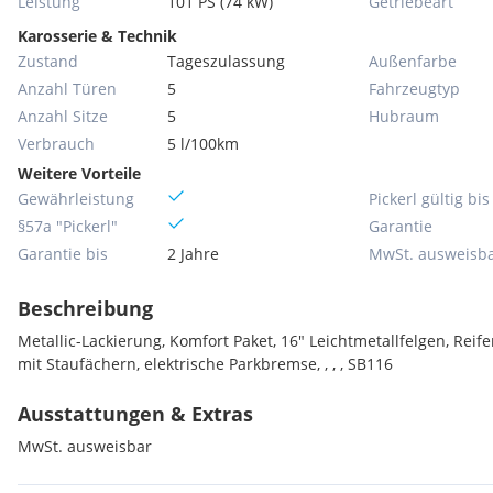
Leistung
101 PS (74 kW)
Getriebeart
Karosserie & Technik
Zustand
Tageszulassung
Außenfarbe
Anzahl Türen
5
Fahrzeugtyp
Anzahl Sitze
5
Hubraum
Verbrauch
5 l/100km
Weitere Vorteile
Gewährleistung
Pickerl gültig bis
§57a "Pickerl"
Garantie
Garantie bis
2 Jahre
MwSt. ausweisb
Beschreibung
Metallic-Lackierung, Komfort Paket, 16" Leichtmetallfelgen, Reif
mit Staufächern, elektrische Parkbremse, , , , SB116
Ausstattungen & Extras
MwSt. ausweisbar