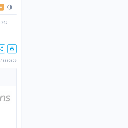
en
5.745
248880359
n