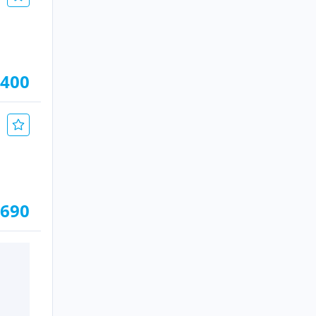
.400
.690