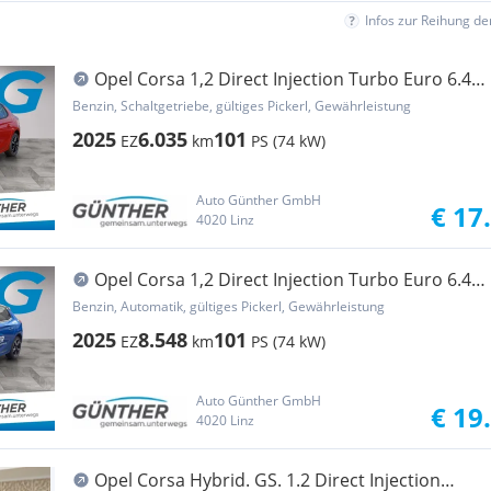
Infos zur Reihung d
Opel Corsa 1,2 Direct Injection Turbo Euro 6.4
YES
Benzin, Schaltgetriebe, gültiges Pickerl, Gewährleistung
2025
6.035
101
EZ
km
PS (74 kW)
Auto Günther GmbH
€ 17
4020 Linz
Opel Corsa 1,2 Direct Injection Turbo Euro 6.4
YES Aut.
Benzin, Automatik, gültiges Pickerl, Gewährleistung
2025
8.548
101
EZ
km
PS (74 kW)
Auto Günther GmbH
€ 19
4020 Linz
Opel Corsa Hybrid. GS. 1.2 Direct Injection