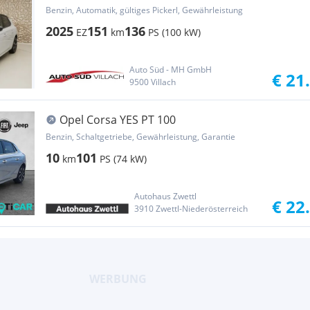
Turbo. 107
Benzin, Automatik, gültiges Pickerl, Gewährleistung
2025
151
136
EZ
km
PS (100 kW)
Auto Süd - MH GmbH
€ 21
9500 Villach
Opel Corsa YES PT 100
Benzin, Schaltgetriebe, Gewährleistung, Garantie
10
101
km
PS (74 kW)
Autohaus Zwettl
€ 22
3910 Zwettl-Niederösterreich