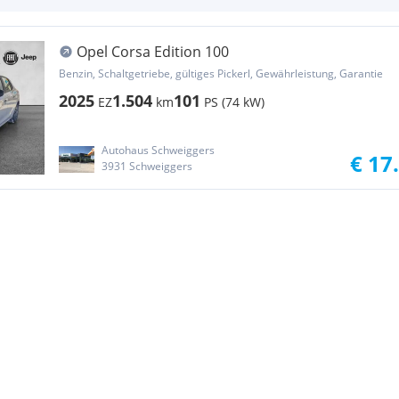
Opel Corsa Edition 100
Benzin, Schaltgetriebe, gültiges Pickerl, Gewährleistung, Garantie
2025
1.504
101
EZ
km
PS (74 kW)
Autohaus Schweiggers
€ 17
3931 Schweiggers