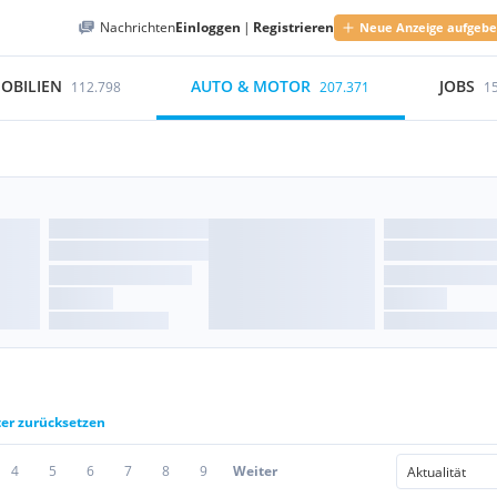
Nachrichten
Einloggen
|
Registrieren
Neue Anzeige aufgeb
OBILIEN
AUTO & MOTOR
JOBS
112.798
207.371
1
ter zurücksetzen
4
5
6
7
8
9
Weiter