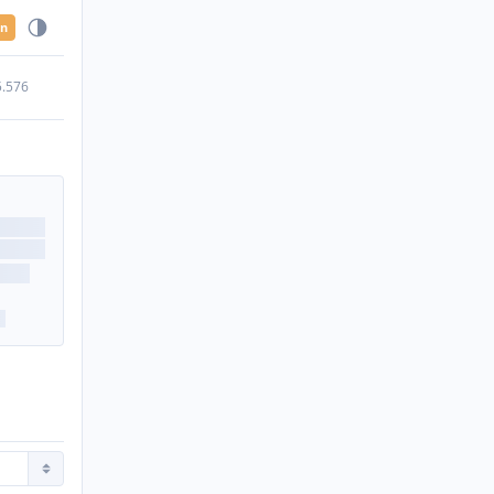
en
5.576