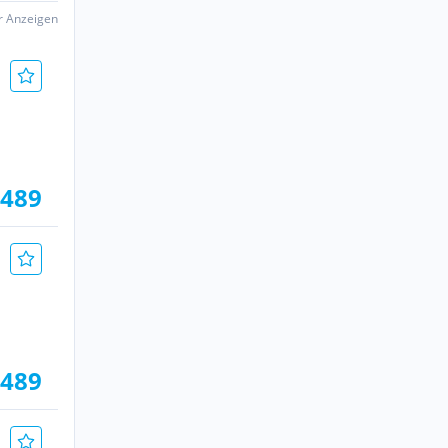
er Anzeigen
.489
.489