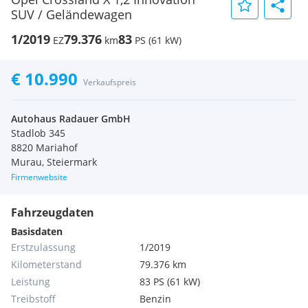
SUV / Geländewagen
1/2019
79.376
83
EZ
km
PS (61 kW)
€ 10.990
Verkaufspreis
Autohaus Radauer GmbH
Stadlob 345
8820 Mariahof
Murau, Steiermark
Firmenwebsite
Fahrzeugdaten
Basisdaten
Erstzulassung
1/2019
Kilometerstand
79.376 km
Leistung
83 PS (61 kW)
Treibstoff
Benzin