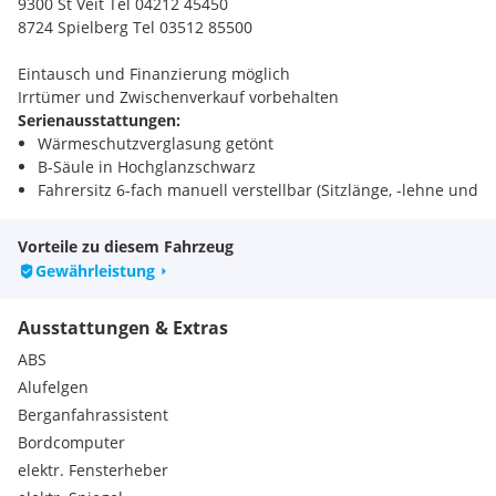
9300 St Veit Tel 04212 45450
8724 Spielberg Tel 03512 85500
Eintausch und Finanzierung möglich
Irrtümer und Zwischenverkauf vorbehalten
Serienausstattungen:
Wärmeschutzverglasung getönt
B-Säule in Hochglanzschwarz
Fahrersitz 6-fach manuell verstellbar (Sitzlänge, -lehne und
höhe)
Lenkradfernbedienung
Vorteile zu diesem Fahrzeug
Reifen-Reparatur-Set, mit Reifendichtmittel und 12 V-
Gewährleistung
Kompressor
Sicht & Licht Paket
Ausstattungen & Extras
Türaußengriffe, in Wagenfarbe
Adaptives Bremslicht
ABS
Elektronische Bremskraftverteilung (EBV)
Alufelgen
Beifahrersitz 4-fach einstellbar
Berganfahrassistent
Kofferraumabdeckung
Bordcomputer
Dachspoiler
4 Verzurrösen im Kofferraum
elektr. Fensterheber
Verkehrsschilderkennung