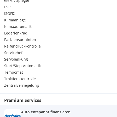
elektr. Spiegel
Müdigkeitswarnung
ESP
Lenksäule, höhen und längseinstellbar
ISOFIX
Scheibenbremsen, vorne und hinten
Klimaanlage
Solar Reflect Windschutzscheibe
Klimaautomatik
Fußraumheizung hinten
Innenraumbeleuchtung vorne und hinten
Lederlenkrad
Rücksitzlehne im Verhältnis 60:40 umklappbar
Parksensor hinten
Airbagsystem
Reifendruckkontrolle
Ablagefächer:
Serviceheft
Active Aero Shutter
Servolenkung
Außenspiegel:
Dreipunkt-Sicherheitsgurte auf allen Plätzen inkl.
Start/Stop-Automatik
Fußgängerschutz
Tempomat
Halogenfrontscheinwerfer, inkl.
Traktionskontrolle
Innenrückspiegel, abblendbar manuell
Zentralverriegelung
Kindersicherung in den hinteren Türen, manuell
Kopfstützen, höheneinstellbar, vorn und hinten außen
Lackierung Dach und Außenspiegelgehäuse in Wagenfarbe
Premium Services
Radio R 4.0 IntelliLink
Schriftzug auf Heckklappe
Auto entspannt finanzieren
Spurassistent