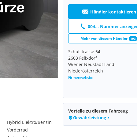
Händler kontaktieren
004... Nummer anzeige
Mehr von diesem Händler
193
Schulstrasse 64
2603 Felixdorf
Wiener Neustadt Land,
Niederösterreich
Firmenwebsite
Vorteile zu diesem Fahrzeug
Gewährleistung
Hybrid Elektro/Benzin
Vorderrad