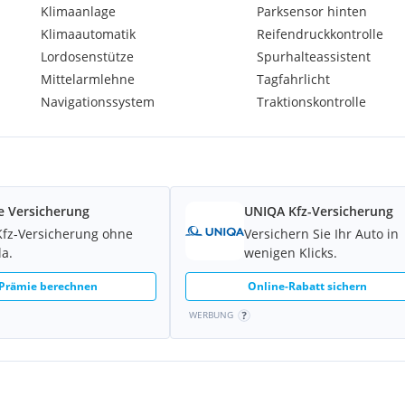
Klimaanlage
Parksensor hinten
Klimaautomatik
Reifendruckkontrolle
Lordosenstütze
Spurhalteassistent
Mittelarmlehne
Tagfahrlicht
Navigationssystem
Traktionskontrolle
e Versicherung
UNIQA Kfz-Versicherung
Kfz-Versicherung ohne
Versichern Sie Ihr Auto in
la.
wenigen Klicks.
 Prämie berechnen
Online-Rabatt sichern
WERBUNG