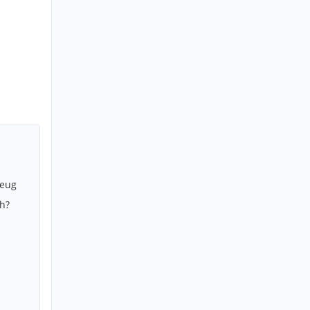
zeug
h?