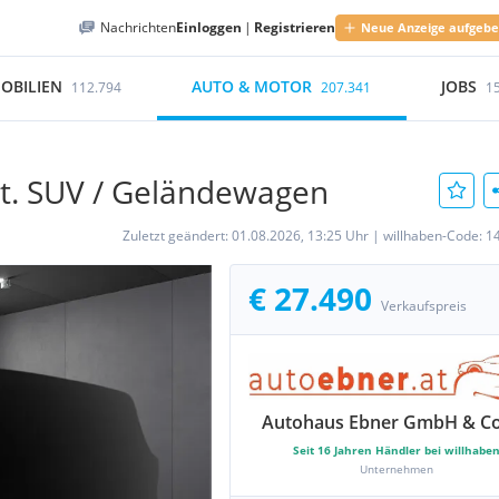
Nachrichten
Einloggen
|
Registrieren
Neue Anzeige aufgeb
OBILIEN
AUTO & MOTOR
JOBS
112.794
207.341
1
ut. SUV / Geländewagen
Zuletzt geändert:
01.08.2026, 13:25 Uhr
|
willhaben-Code:
1
€ 27.490
Verkaufspreis
Autohaus Ebner GmbH & C
Seit
16
Jahren Händler bei willhabe
Unternehmen