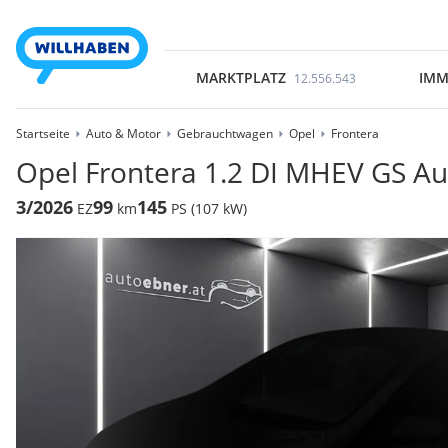
MARKTPLATZ
IMM
12.556.543
Startseite
Auto & Motor
Gebrauchtwagen
Opel
Frontera
Opel Frontera 1.2 DI MHEV GS A
3/2026
99
145
EZ
km
PS (107 kW)