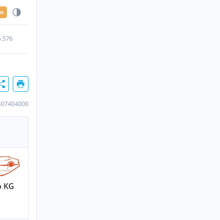
en
5.576
407404000
o KG
n