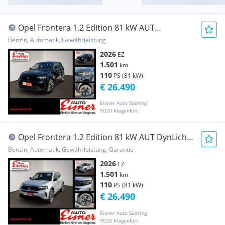
Opel Frontera 1.2 Edition 81 kW AUT
Fernlichtass. LED
Benzin, Automatik, Gewährleistung
2026
EZ
1.501
km
110
PS (81 kW)
€ 26.490
Eisner Auto Südring
9020 Klagenfurt
Opel Frontera 1.2 Edition 81 kW AUT DynLicht
Kam. LED
Benzin, Automatik, Gewährleistung, Garantie
2026
EZ
1.501
km
110
PS (81 kW)
€ 26.490
Eisner Auto Südring
9020 Klagenfurt