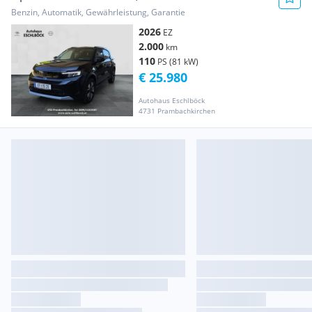
Benzin, Automatik, Gewährleistung, Garantie
2026
EZ
2.000
km
110
PS (81 kW)
€ 25.980
Autohaus Eschlböck
4731 Prambachkirchen