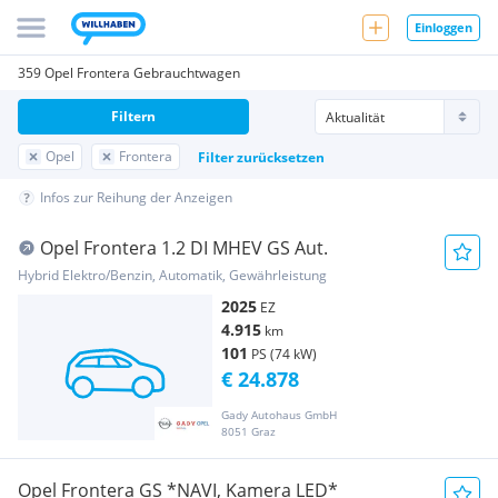
Einloggen
359 Opel Frontera Gebrauchtwagen
Filtern
Opel
Frontera
Filter zurücksetzen
Infos zur Reihung der Anzeigen
Opel Frontera 1.2 DI MHEV GS Aut.
Hybrid Elektro/Benzin, Automatik, Gewährleistung
2025
EZ
4.915
km
101
PS (74 kW)
€ 24.878
Gady Autohaus GmbH
8051 Graz
Opel Frontera GS *NAVI, Kamera LED*