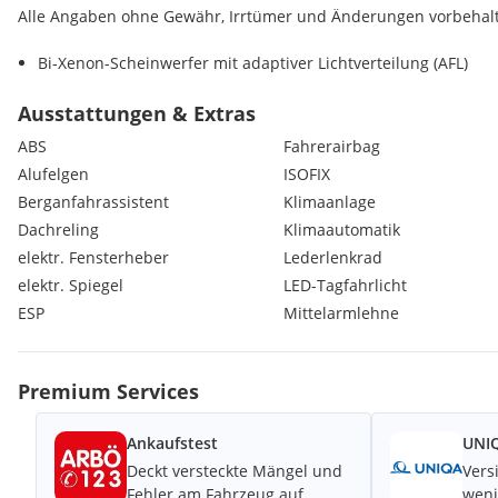
Alle Angaben ohne Gewähr, Irrtümer und Änderungen vorbehal
Bi-Xenon-Scheinwerfer mit adaptiver Lichtverteilung (AFL)
CD-Laufwerk
Elektrische Schnellheizung (Quickheat)
Ausstattungen & Extras
Frontkamera
ABS
Fahrerairbag
LM-Felgen 8,5x19 (6-Speichen, Bicolor)
Alufelgen
ISOFIX
OPC-Line-Paket 1
Berganfahrassistent
Klimaanlage
Parkpilotsystem
Rückfahrkamera
Dachreling
Klimaautomatik
Sicht-Paket
elektr. Fensterheber
Lederlenkrad
Super Sport Chassis OPC
elektr. Spiegel
LED-Tagfahrlicht
Vorrüstung Sicherheitsnetz hinter Vordersitze
ESP
Mittelarmlehne
Airbag Beifahrerseite abschaltbar
Airbag Fahrer-/Beifahrerseite
Aktive Kopfstützen vorn
Premium Services
Anti-Blockier-System (ABS)
Antriebsart: Allradantrieb
Antriebsart: Allradantrieb permanent
Ankaufstest
UNIQ
Audio-Navigationssystem Navi RF 900 Europa Touch (IntelliLin
Deckt versteckte Mängel und
Vers
Audiobedienung am Lenkrad
Fehler am Fahrzeug auf
weni