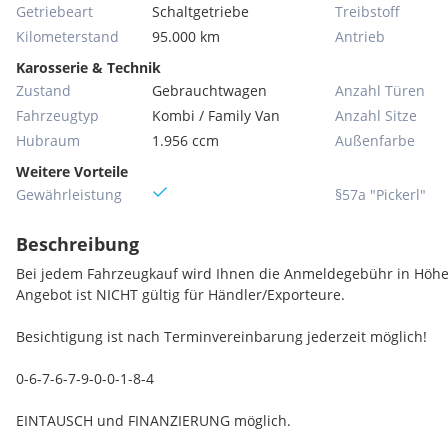
Getriebeart
Schaltgetriebe
Treibstoff
Kilometerstand
95.000 km
Antrieb
Karosserie & Technik
Zustand
Gebrauchtwagen
Anzahl Türen
Fahrzeugtyp
Kombi / Family Van
Anzahl Sitze
Hubraum
1.956 ccm
Außenfarbe
Weitere Vorteile
Gewährleistung
§57a "Pickerl"
Beschreibung
Bei jedem Fahrzeugkauf wird Ihnen die Anmeldegebühr in Höhe 
Angebot ist NICHT gültig für Händler/Exporteure.
Besichtigung ist nach Terminvereinbarung jederzeit möglich!
0-6-7-6-7-9-0-0-1-8-4
EINTAUSCH und FINANZIERUNG möglich.