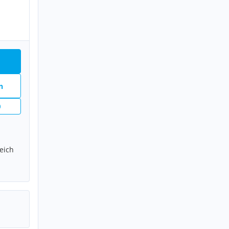
n
n
eich