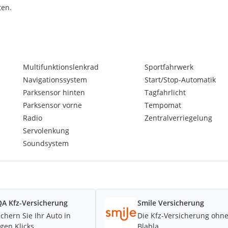
ten.
Multifunktionslenkrad
Sportfahrwerk
Navigationssystem
Start/Stop-Automatik
Parksensor hinten
Tagfahrlicht
Parksensor vorne
Tempomat
Radio
Zentralverriegelung
Servolenkung
Soundsystem
A Kfz-Versicherung
Smile Versicherung
k 8"-Display)
ichern Sie Ihr Auto in
Die Kfz-Versicherung ohn
gen Klicks.
Blabla.