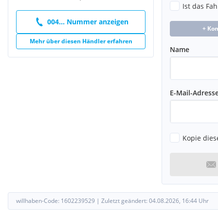
Ist das Fa
Seitenairbag vorn
Servolenkung hydraulisch
004... Nummer anzeigen
Sitzbezug / Polsterung: Stoff
+ Ko
Sonnenblenden mit Spiegel (beleuchtet)
Mehr über diesen Händler erfahren
Sportdifferential
Name
Start/Stop-Anlage
Stoßfänger Wagenfarbe
Türgriffe außen Wagenfarbe
Türgriffe innen verchromt
E-Mail-Adress
Wegfahrsperre
Wärmeschutzverglasung
Wärmeschutzverglasung hinten abgedunkelt (Solar-Protect)
Zentralverriegelung mit Fernbedienung
Kopie dies
willhaben-Code:
1602239529
|
Zuletzt geändert:
04.08.2026, 16:44
Uhr