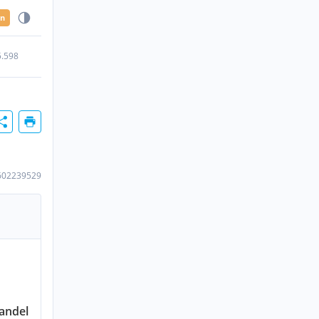
en
5.598
602239529
andel