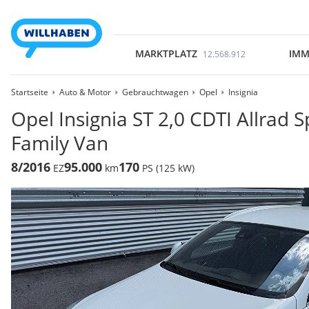
MARKTPLATZ
IMM
12.568.912
Startseite
Auto & Motor
Gebrauchtwagen
Opel
Insignia
Opel Insignia ST 2,0 CDTI Allrad S
Family Van
8/2016
95.000
170
EZ
km
PS (125 kW)