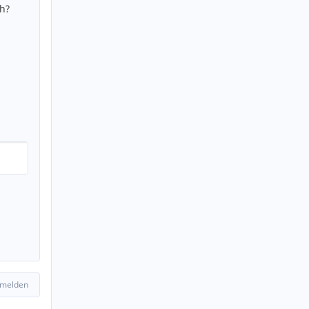
h?
 melden