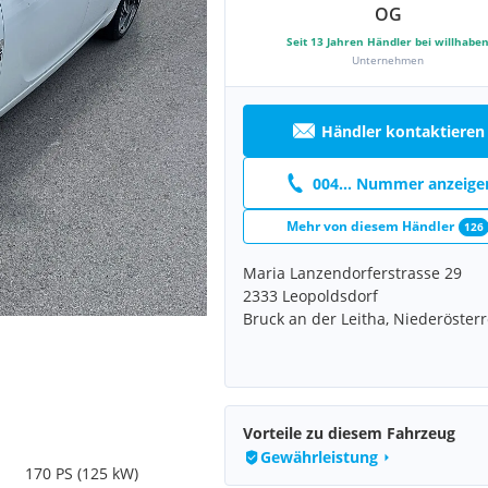
OG
Seit
13
Jahren Händler bei willhabe
Unternehmen
Händler kontaktieren
004... Nummer anzeige
Mehr von diesem Händler
126
Maria Lanzendorferstrasse 29
2333 Leopoldsdorf
Bruck an der Leitha, Niederösterr
Vorteile zu diesem Fahrzeug
Gewährleistung
170 PS (125 kW)