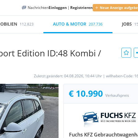
Nachrichten
Einloggen
|
Registrieren
Neue Anzeige aufgeb
OBILIEN
AUTO & MOTOR
JOBS
112.823
207.736
1
port Edition ID:48 Kombi /
Zuletzt geändert:
04.08.2026, 16:44 Uhr
|
willhaben-Code:
1
€ 10.990
Verkaufspreis
Fuchs KFZ Gebrauchtwagenh