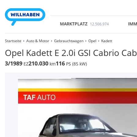
MARKTPLATZ
IMM
12.506.974
Startseite
Auto & Motor
Gebrauchtwagen
Opel
Kadett
Opel Kadett E 2.0i GSI Cabrio Cab
3/1989
210.030
116
EZ
km
PS (85 kW)