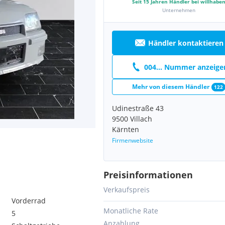
Seit
15
Jahren Händler bei willhabe
Unternehmen
Händler kontaktieren
004... Nummer anzeige
Mehr von diesem Händler
122
Udinestraße 43
9500 Villach
Kärnten
Firmenwebsite
Preisinformationen
Verkaufspreis
Vorderrad
Monatliche Rate
5
Anzahlung