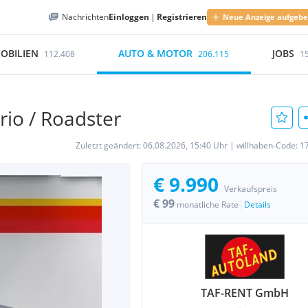
Nachrichten
Einloggen
|
Registrieren
Neue Anzeige aufgeb
OBILIEN
AUTO & MOTOR
JOBS
112.408
206.115
1
rio / Roadster
Zuletzt geändert:
06.08.2026, 15:40 Uhr
|
willhaben-Code:
1
€ 9.990
Verkaufspreis
€ 99
|
monatliche Rate
Details
TAF-RENT GmbH