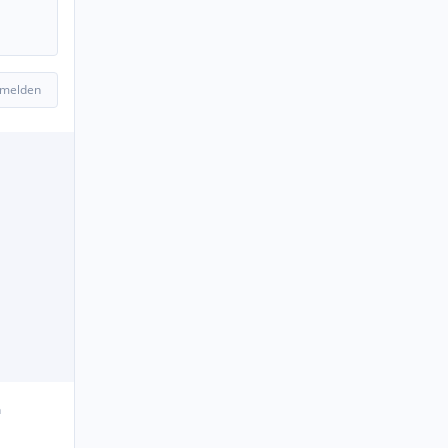
 melden
n