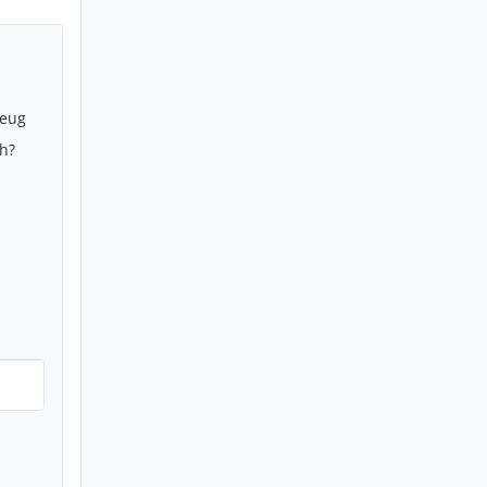
zeug
h?