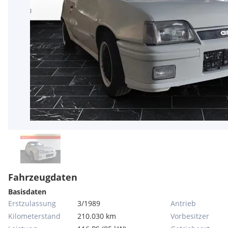
Fahrzeugdaten
Basisdaten
Erstzulassung
3/1989
Antrieb
Kilometerstand
210.030 km
Vorbesitzer