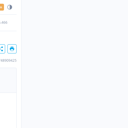
en
5.466
748909425