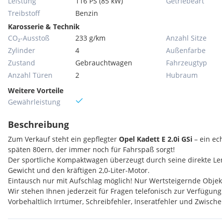
Leistung
116 PS (85 kW)
Getriebeart
Treibstoff
Benzin
Karosserie & Technik
CO₂-Ausstoß
233 g/km
Anzahl Sitze
Zylinder
4
Außenfarbe
Zustand
Gebrauchtwagen
Fahrzeugtyp
Anzahl Türen
2
Hubraum
Weitere Vorteile
Gewährleistung
Beschreibung
Zum Verkauf steht ein gepflegter
Opel Kadett E 2.0i GSi
– ein ec
späten 80ern, der immer noch für Fahrspaß sorgt!
Der sportliche Kompaktwagen überzeugt durch seine direkte Le
Gewicht und den kräftigen 2,0-Liter-Motor.
Eintausch nur mit Aufschlag möglich! Nur Wertsteigernde Objek
Wir stehen Ihnen jederzeit für Fragen telefonisch zur Verfügung 
Vorbehaltlich Irrtümer, Schreibfehler, Inseratfehler und Zwisch