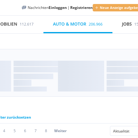
Nachrichten
Einloggen
|
Registrieren
Neue Anzeige aufgeb
OBILIEN
AUTO & MOTOR
JOBS
112.617
206.966
1
lter zurücksetzen
4
5
6
7
8
Weiter