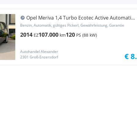
Opel Meriva 1,4 Turbo Ecotec Active Automatik
Anhäng...
Benzin, Automatik, gültiges Pickerl, Gewährleistung, Garantie
2014
107.000
120
EZ
km
PS (88 kW)
Autohandel Alexander
€ 8
2301 Groß-Enzersdorf