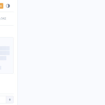
en
5.542