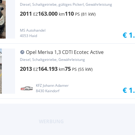
Diesel, Schaltgetriebe, gültiges Pickerl, Gewährleistung
2011
163.000
110
EZ
km
PS (81 kW)
MS Autohandel
€ 1
4053 Haid
Opel Meriva 1,3 CDTI Ecotec Active
Diesel, Schaltgetriebe, Gewährleistung
2013
164.193
75
EZ
km
PS (55 kW)
KFZ Johann Adamer
€ 1
8430 Kaindorf