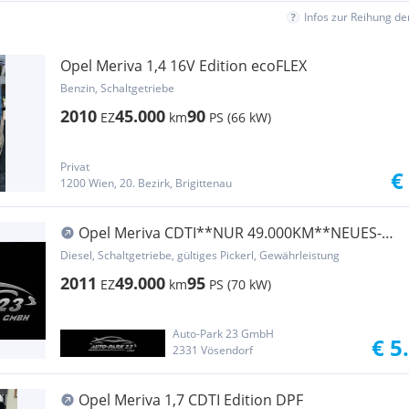
Infos zur Reihung d
Opel Meriva 1,4 16V Edition ecoFLEX
Benzin, Schaltgetriebe
2010
45.000
90
EZ
km
PS (66 kW)
Privat
€
1200 Wien, 20. Bezirk, Brigittenau
Opel Meriva CDTI**NUR 49.000KM**NEUES-
PICKERL 10/2027*
Diesel, Schaltgetriebe, gültiges Pickerl, Gewährleistung
2011
49.000
95
EZ
km
PS (70 kW)
Auto-Park 23 GmbH
€ 5
2331 Vösendorf
Opel Meriva 1,7 CDTI Edition DPF