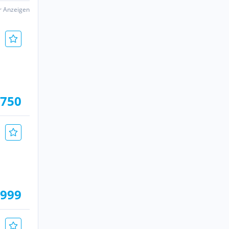
er Anzeigen
 750
.999