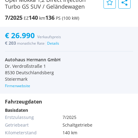
Turbo GS SUV / Geländewagen
7/2025
140
136
EZ
km
PS (100 kW)
€ 26.990
Verkaufspreis
€ 203
|
monatliche Rate
Details
Autohaus Hermann GmbH
Dr. Verdroßstraße 1
8530 Deutschlandsberg
Steiermark
Firmenwebsite
Fahrzeugdaten
Basisdaten
Erstzulassung
7/2025
Getriebeart
Schaltgetriebe
Kilometerstand
140 km