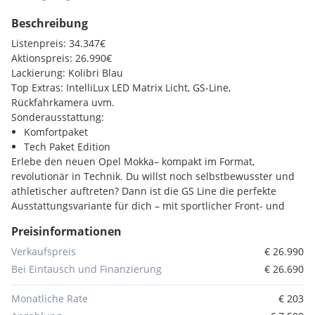
Beschreibung
Listenpreis: 34.347€
Aktionspreis: 26.990€
Lackierung: Kolibri Blau
Top Extras: IntelliLux LED Matrix Licht, GS-Line,
Rückfahrkamera uvm.
Sonderausstattung:
Komfortpaket
Tech Paket Edition
Erlebe den neuen Opel Mokka– kompakt im Format,
revolutionär in Technik. Du willst noch selbstbewusster und
athletischer auftreten? Dann ist die GS Line die perfekte
Ausstattungsvariante für dich – mit sportlicher Front- und
Heckschürze und exklusiven Leichtmetallrädern. Innovative
Preisinformationen
Highlights wie das IntelliLux LED Matrix Licht, modernes
Infotainment und fortschrittliche Fahrerassistenzsysteme
Verkaufspreis
€ 26.990
machen jede Fahrt sicher und aufregend.
Bei Eintausch und Finanzierung
€ 26.690
Die erste Adresse für Opel in Deutschlandsberg!
Monatliche Rate
€ 203
Leasingfähig!