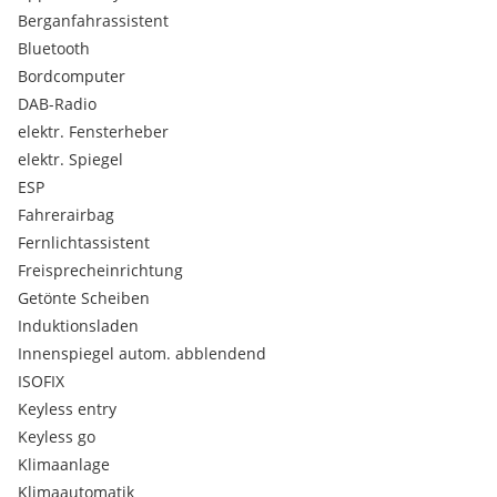
Lenkrad aus veganem Kunstleder, unten abgeflacht
Berganfahrassistent
Rücksitzlehne im Verhältnis 60:40 geteilt umklappbar
Bluetooth
Taschen an den Vordersitzen
Bordcomputer
6-Gang-Schaltgetriebe
Reifendruckverlust - Warnung
DAB-Radio
Ambient Licht
elektr. Fensterheber
Dachspoiler, Schwarz
elektr. Spiegel
Erweiterter Verkehrsschilderkennung
ESP
Aluminium- Sportpedale
Fahrerairbag
Dach in Schwarz
Schlüsselloses Startsystem "Keyless Start"
Fernlichtassistent
2-Wege-Kopfstützen, vorne und 3. Kopfstütze hinten
Freisprecheinrichtung
2 Zündschlüssel, beider mit Funkfernbedienung und
Getönte Scheiben
klappbar
Induktionsladen
Dekorleisten Litosphere
Innenspiegel autom. abblendend
Frontkolissionswarner mit automatischer
Gefahrenbremsung sowie Fußgänger- und
ISOFIX
Radfahrererkennung
Keyless entry
Opel-Blitz vorn und hinten Schwarz, Modellname hinten
Keyless go
Schwarz mittig
Klimaanlage
Stoff/Premium-Lederoptik "Fokus", schwarz
Klimaautomatik