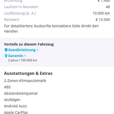
Anzahlung
€ 7.500
Laufzeit in Monaten
48
Für Nähere Infos oder Terminvergaben bitten wir Sie um
Laufleistung (p. A.)
10.000 km
kurze Kontaktaufnahme bei unserem Verkaufsteam. Wir
freuen uns Ihnen ein Angebot erstellen zu dürfen.
Restwert
€ 13.500
Serienausstattungen:
Für detailliertere Auskünfte kontaktiere bitte direkt den
Müdigkeitserkennung
Händler.
Außenspiegelgehäuse in schwarz
Dreipunkt-Sicherheitsgurte auf allen Plätzen
Vorteile zu diesem Fahrzeug
LED-Rückleuchten
Gewährleistung
Türaußengriffe, in Wagenfarbe
Garantie
Dachhimmel schwarz
2 Jahre / 100.000 km
Dach-Designlinie in schwarz
Lackierung, Uni Lackierung
Automatisches Abblendlicht
Ausstattungen & Extras
Opel Connect
2-Zonen-Klimaautomatik
Solar Protect Wärmeschutverglasung, im Fond, stark getönt
ABS
Leselampen vorne und hinten
Abstandstempomat
Kindersicherung in den hinteren Türen, manuell
Sonnenblende mit Make-Up Spiegel, Fahrer und Beifahrer
Alufelgen
Stoßfänger, vorne und hinten in Wagenfarbe
Android Auto
Innenrückspiegel, manuell abblendbar
Apple CarPlay