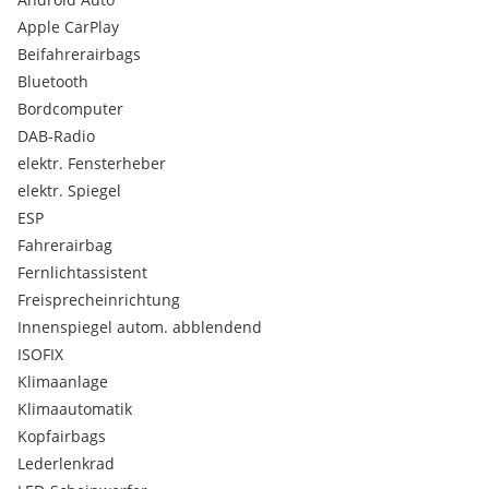
geräuschdämmend, Sitzverstellung vorn links (6-fach),
Apple CarPlay
Sitzverstellung vorn rechts (6-fach), Sonnenblende /
Sonnenblenden mit Spiegel, Style-Paket, Dach Diamant-
Beifahrerairbags
Schwarz, Wärmeschutzverglasung hinten abgedunkelt (Solar-
Bluetooth
Protect), Türgriffe außen Wagenfarbe, Dach Wagenfarbe,
Bordcomputer
Reifen-Reparaturkit
DAB-Radio
elektr. Fensterheber
elektr. Spiegel
ESP
Fahrerairbag
Fernlichtassistent
Freisprecheinrichtung
Innenspiegel autom. abblendend
ISOFIX
Klimaanlage
Klimaautomatik
Kopfairbags
Lederlenkrad