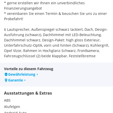
* gerne erstellen wir Ihnen ein unverbindliches
Finanzierungsangebot
* vereinbaren Sie einen Termin & beuschen Sie uns zu einer
Probefahrt!
6 Lautsprecher, Außenspiegel schwarz lackiert, Dach, Design-
Ausführung (schwarz), Dachhimmel mit LED-Beleuchtung,
Dachhimmel schwarz, Design-Paket: high gloss Exterieur,
Unterfahrschutz-Optik, vorn und hinten (Schwarz), Kühlergrill,
Opel Vizor, Rahmen in Hochglanz-Schwarz, Frontkamera,
Fahrzeugschlüssel (2) beide klappbar, Feststellbremse
elektrisch, Gepäcknetz / Tasche an Vordersitzlehne,
Getränkehalter, Kindersicherung, Kombiinstrument digital,
Vorteile zu diesem Fahrzeug
Komfortsitze vorn, Kopfstützen hinten (3-fach),
Gewährleistung
Kurvenbremskontrolle, Laderaumabdeckung, Lenksäule
Garantie
(Lenkrad) verstellbar, Leseleuchten im Fond, Leseleuchten
vorn (2), Leuchtweitenregelung, Licht- und Sicht-Paket,
Ausstattungen & Extras
Einschaltautomatik für Fahrlicht mit Tunnelerkennung,
Modellpflege, Opel Connect, Parkassistent-Paket,
ABS
Parkpilotsystem hinten, Radstand 2557 mm, Schadstoffarm
Alufelgen
nach Abgasnorm Euro 6e, Seitenscheiben
Android Auto